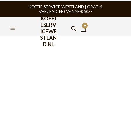
KOFFIE SERVICE WESTLAND | GRATIS
VERZENDING VANAF € 50,--
KOFFI
ESERV
0
ICEWE
STLAN
D.NL
Pällo Coffeetool
groepborstel zwart
€
13,95