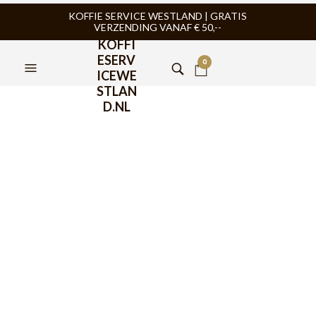
KOFFIE SERVICE WESTLAND | GRATIS
VERZENDING VANAF € 50,--
KOFFI
ESERV
0
ICEWE
STLAN
D.NL
BaristaPro Uitklopbak
Rond met Witte Coating
138mm
€
29,95