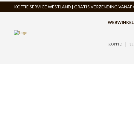
KOFFIE SERVICE WESTLAND | GRATIS VERZENDING VANAF € 
WEBWINKEL
KOFFIE
T
ZOEK PRODUCTEN
PRODUCTCATEGORIEËN