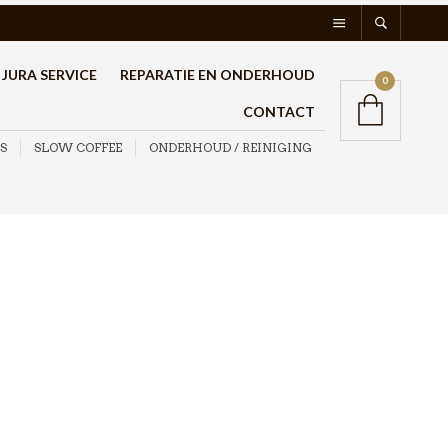
JURA SERVICE
REPARATIE EN ONDERHOUD
0
CONTACT
S
SLOW COFFEE
ONDERHOUD / REINIGING
Motta Europa Melkkan
RVS 150cl
€
54,95