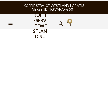
KOFFIE SERVICE WESTLAND | GRATIS
VERZENDING VANAF € 50,--
KOFFI
ESERV
0
ICEWE
STLAN
D.NL
Puly Caff Verde Powder
Biologische
Reinigingspoeder 510gr
€
12,95