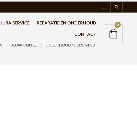
JURA SERVICE
REPARATIE EN ONDERHOUD
0
CONTACT
S
SLOW COFFEE
ONDERHOUD / REINIGING
Espazzola groepborstel
zwart 58mm
€
39,95