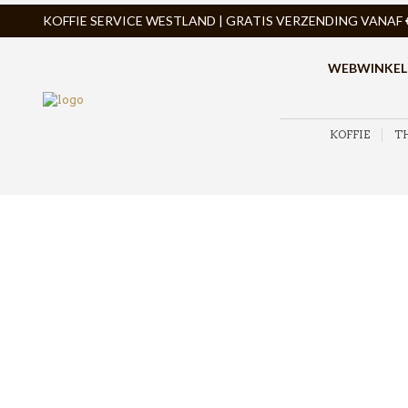
KOFFIE SERVICE WESTLAND | GRATIS VERZENDING VANAF € 
WEBWINKEL
KOFFIE
T
ZOEK PRODUCTEN
PRODUCTCATEGORIEËN