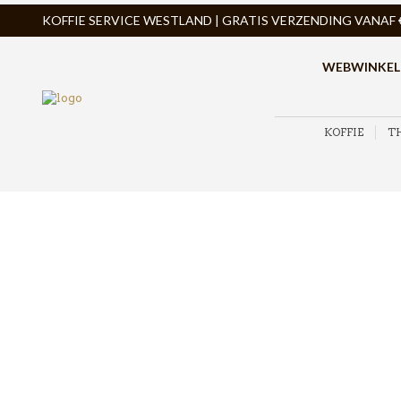
KOFFIE SERVICE WESTLAND | GRATIS VERZENDING VANAF € 
WEBWINKEL
KOFFIE
T
ZOEK PRODUCTEN
PRODUCTCATEGORIEËN