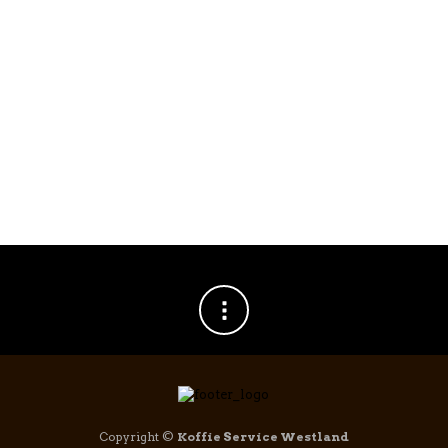
Puly Caff Cold Brew Reiniger 1ltr
€
19,95
Copyright ©
Koffie Service Westland