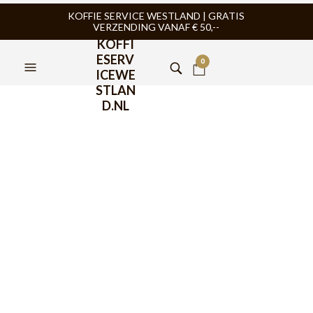
KOFFIE SERVICE WESTLAND | GRATIS
VERZENDING VANAF € 50,--
KOFFI
ESERV
0
ICEWE
STLAN
D.NL
WMF
Melksysteemreiniger
250ml
€
9,95