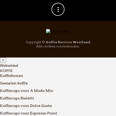
Copyright ©
Koffie Service Westland
Alle rechten voorbehouden.
×
Webwinkel
KOFFIE
Koffiebonen
Gemalen koffie
Koffiecups voor A Modo Mio
Koffiecups Bialetti
Koffiecups voor Dolce Gusto
Koffiecups voor Espresso Point