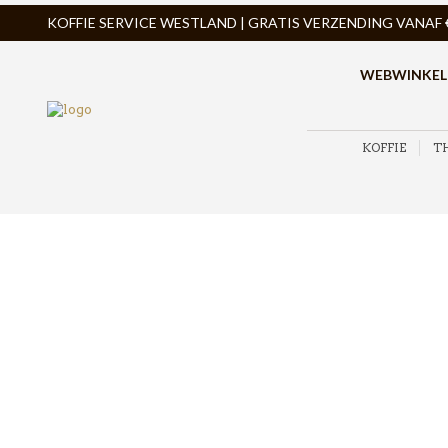
KOFFIE SERVICE WESTLAND | GRATIS VERZENDING VANAF € 
WEBWINKEL
KOFFIE
T
ZOEK PRODUCTEN
PRODUCTCATEGORIEËN