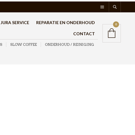
JURA SERVICE
REPARATIE EN ONDERHOUD
0
CONTACT
S
SLOW COFFEE
ONDERHOUD / REINIGING
Puly Caff
Reinigingstabletten 70 x
0,50gr