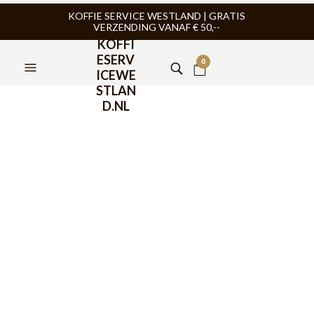
KOFFIE SERVICE WESTLAND | GRATIS
VERZENDING VANAF € 50,--
KOFFI
ESERV
0
ICEWE
STLAN
D.NL
Urnex Biocaf
Reinigingstabletten 120 x
1,3gr
€
23,95