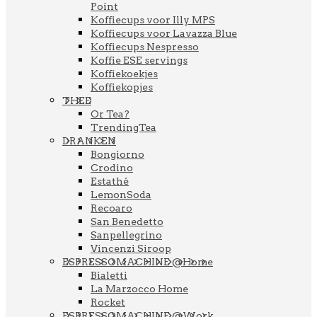
Point
Koffiecups voor Illy MPS
Koffiecups voor Lavazza Blue
Koffiecups Nespresso
Koffie ESE servings
Koffiekoekjes
Koffiekopjes
THEE
Or Tea?
TrendingTea
DRANKEN
Bongiorno
Crodino
Estathé
LemonSoda
Recoaro
San Benedetto
Sanpellegrino
Vincenzi Siroop
ESPRESSOMACHINE @Home
Bialetti
La Marzocco Home
Rocket
ESPRESSOMACHINE @Work