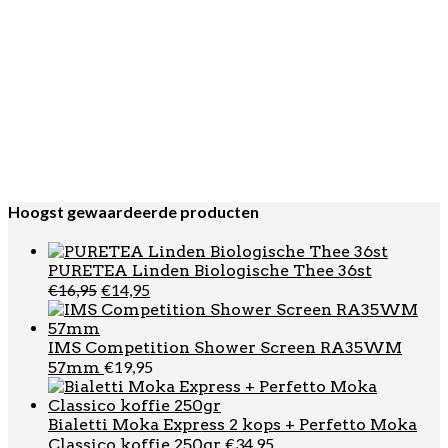
€
16,95
Enjoy Honingsticks 8 gram 80st
Bialetti Corposo Dolce Gusto Compatible Capsules 16st
€
5,99
AeroPress Go
€
94,95
Plus Coffee Maker Cream
Bialetti Orzo
€
67,95
Koffie Capsules 8x12st
Vincenzi
€
10,95
Siroop Vaniglia (Vanille) 700ml
Hoogst gewaardeerde producten
PURETEA Linden Biologische Thee 36st
Oorspronkelijke
Huidige
€
16,95
€
14,95
prijs
prijs
was:
is:
€16,95.
€14,95.
IMS Competition Shower Screen RA35WM
€
19,95
57mm
Bialetti Moka Express 2 kops + Perfetto Moka
€
34,95
Classico koffie 250gr