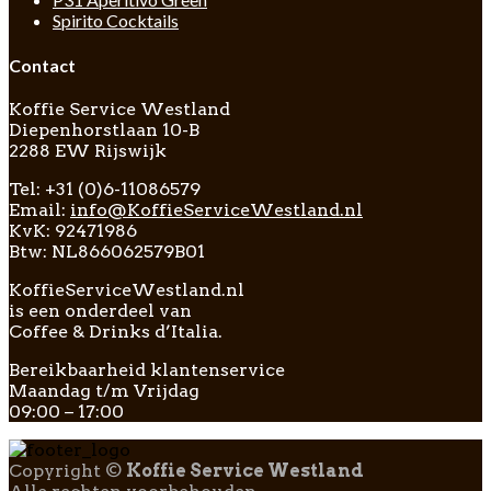
Spirito Cocktails
Contact
Koffie Service Westland
Diepenhorstlaan 10-B
2288 EW Rijswijk
Tel: +31 (0)6-11086579
Email:
info@KoffieServiceWestland.nl
KvK: 92471986
Btw: NL866062579B01
KoffieServiceWestland.nl
is een onderdeel van
Coffee & Drinks d’Italia.
Bereikbaarheid klantenservice
Maandag t/m Vrijdag
09:00 – 17:00
Copyright ©
Koffie Service Westland