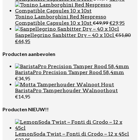
prijs
prijs
was:
is:
€49,99.
€29,95
Tonino Lamborghini Red Nespresso
Oorspronkel
Huidi
€
49,99
€
29,95
Compatible Capsules 10 x 10st
prijs
prijs
was:
is:
€
51,80
Sanpellegrino Sanbitter Dry – 40 x 10cl
€49,99.
€29,95
Oorspronkelijke
Huidige
€
44,95
prijs
prijs
was:
is:
Producten aanbevolen
€51,80.
€44,95.
BaristaPro Precision Tamper Rood 58,4mm
€
34,95
BaristaPro Tamperhouder Walnoothout
€
14,95
Producten NIEUW!!
LemonSoda Twist – Fonti di Crodo – 12 x 45cl
€
22,95