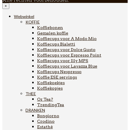
Alle rechten voorbehouden.
×
Webwinkel
KOFFIE
Koffiebonen
Gemalen koffie
Koffiecups voor A Modo Mio
Koffiecups Bialetti
Koffiecups voor Dolce Gusto
Koffiecups voor Espresso Point
Koffiecups voor Illy MPS
Koffiecups voor Lavazza Blue
Koffiecups Nespresso
Koffie ESE servings
Koffiekoekjes
Koffiekopjes
THEE
Or Tea?
TrendingTea
DRANKEN
Bongiorno
Crodino
Estathé