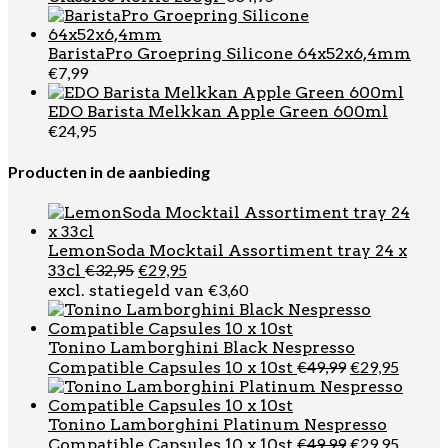
BaristaPro Groepring Silicone 64x52x6,4mm
€
7,99
EDO Barista Melkkan Apple Green 600ml
€
24,95
Producten in de aanbieding
LemonSoda Mocktail Assortiment tray 24 x
Oorspronkelijke
Huidige
€
32,95
€
29,95
33cl
prijs
prijs
€
3,60
excl. statiegeld van
was:
is:
€32,95.
€29,95.
Tonino Lamborghini Black Nespresso
Oorspronkel
Huidi
€
49,99
€
29,95
Compatible Capsules 10 x 10st
prijs
prijs
was:
is:
€49,99.
€29,95
Tonino Lamborghini Platinum Nespresso
Oorspronkel
Huidi
€
49,99
€
29,95
Compatible Capsules 10 x 10st