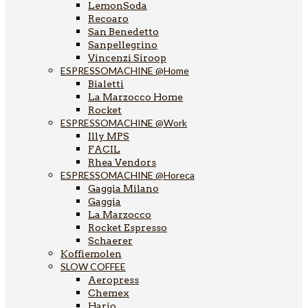
LemonSoda
Recoaro
San Benedetto
Sanpellegrino
Vincenzi Siroop
ESPRESSOMACHINE @Home
Bialetti
La Marzocco Home
Rocket
ESPRESSOMACHINE @Work
Illy MPS
FACIL
Rhea Vendors
ESPRESSOMACHINE @Horeca
Gaggia Milano
Gaggia
La Marzocco
Rocket Espresso
Schaerer
Koffiemolen
SLOW COFFEE
Aeropress
Chemex
Hario