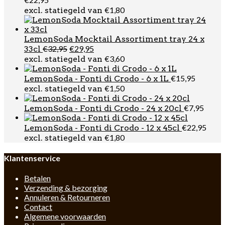
€
1,80
excl. statiegeld van
LemonSoda Mocktail Assortiment tray 24 x
Oorspronkelijke
Huidige
€
32,95
€
29,95
33cl
prijs
prijs
€
3,60
excl. statiegeld van
was:
is:
€32,95.
€29,95.
€
15,95
LemonSoda - Fonti di Crodo - 6 x 1L
€
1,50
excl. statiegeld van
€
7,95
LemonSoda - Fonti di Crodo - 24 x 20cl
€
22,95
LemonSoda - Fonti di Crodo - 12 x 45cl
€
1,80
excl. statiegeld van
Klantenservice
Betalen
Verzending & bezorging
Annuleren & Retourneren
Contact
Algemene voorwaarden