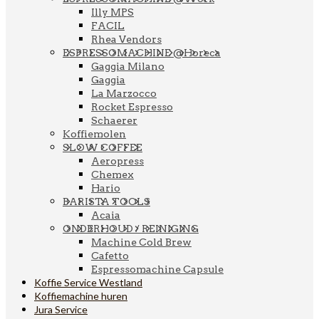
Illy MPS
FACIL
Rhea Vendors
ESPRESSOMACHINE @Horeca
Gaggia Milano
Gaggia
La Marzocco
Rocket Espresso
Schaerer
Koffiemolen
SLOW COFFEE
Aeropress
Chemex
Hario
BARISTA TOOLS
Acaia
ONDERHOUD / REINIGING
Machine Cold Brew
Cafetto
Espressomachine Capsule
Koffie Service Westland
Koffiemachine huren
Jura Service