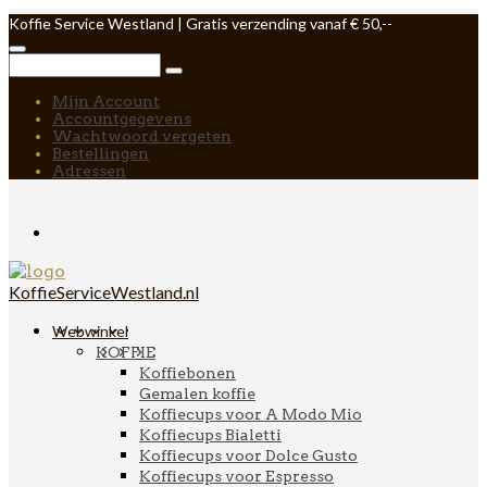
Koffie Service Westland | Gratis verzending vanaf € 50,--
Mijn Account
Accountgegevens
Wachtwoord vergeten
Bestellingen
Adressen
KoffieServiceWestland.nl
Webwinkel
KOFFIE
Koffiebonen
Gemalen koffie
Koffiecups voor A Modo Mio
Koffiecups Bialetti
Koffiecups voor Dolce Gusto
Koffiecups voor Espresso