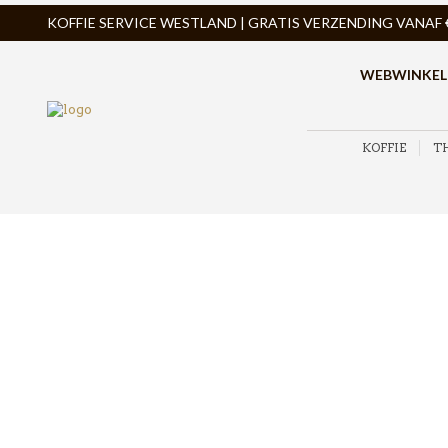
KOFFIE SERVICE WESTLAND | GRATIS VERZENDING VANAF € 
WEBWINKEL
KOFFIE
T
ZOEK PRODUCTEN
PRODUCTCATEGORIEËN