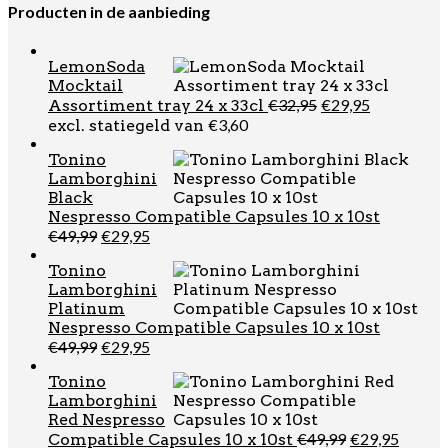
Producten in de aanbieding
LemonSoda
Mocktail
Oorspronkelijk
Huidige
€
32,95
€
29,95
Assortiment tray 24 x 33cl
prijs
prijs
€
3,60
excl. statiegeld van
was:
is:
Tonino
€32,95.
€29,95.
Lamborghini
Black
Nespresso Compatible Capsules 10 x 10st
Oorspronkelijke
Huidige
€
49,99
€
29,95
prijs
prijs
Tonino
was:
is:
Lamborghini
€49,99.
€29,95.
Platinum
Nespresso Compatible Capsules 10 x 10st
Oorspronkelijke
Huidige
€
49,99
€
29,95
prijs
prijs
Tonino
was:
is:
Lamborghini
€49,99.
€29,95.
Red Nespresso
Oorspronkel
Huidi
€
49,99
€
29,95
Compatible Capsules 10 x 10st