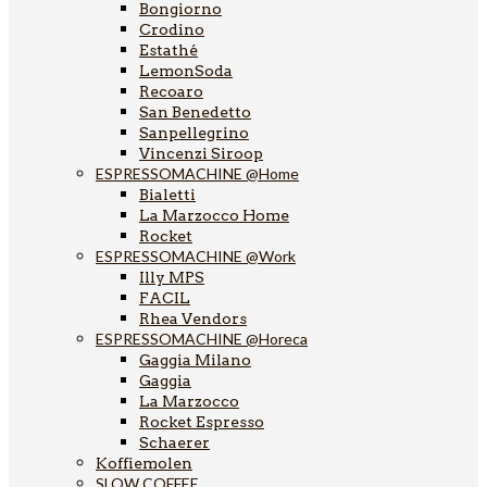
Bongiorno
Crodino
Estathé
LemonSoda
Recoaro
San Benedetto
Sanpellegrino
Vincenzi Siroop
ESPRESSOMACHINE @Home
Bialetti
La Marzocco Home
Rocket
ESPRESSOMACHINE @Work
Illy MPS
FACIL
Rhea Vendors
ESPRESSOMACHINE @Horeca
Gaggia Milano
Gaggia
La Marzocco
Rocket Espresso
Schaerer
Koffiemolen
SLOW COFFEE