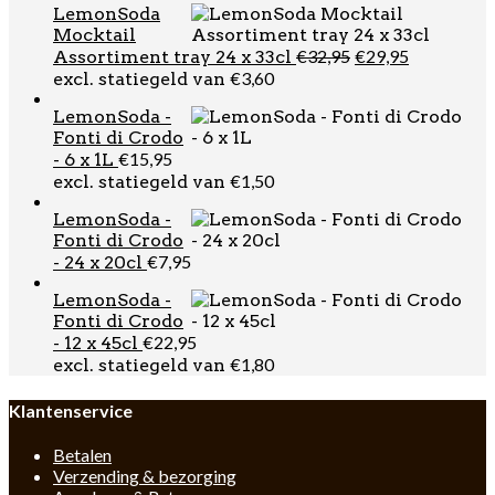
LemonSoda
Mocktail
Oorspronkelijk
Huidige
€
32,95
€
29,95
Assortiment tray 24 x 33cl
prijs
prijs
€
3,60
excl. statiegeld van
was:
is:
LemonSoda -
€32,95.
€29,95.
Fonti di Crodo
€
15,95
- 6 x 1L
€
1,50
excl. statiegeld van
LemonSoda -
Fonti di Crodo
€
7,95
- 24 x 20cl
LemonSoda -
Fonti di Crodo
€
22,95
- 12 x 45cl
€
1,80
excl. statiegeld van
Klantenservice
Betalen
Verzending & bezorging