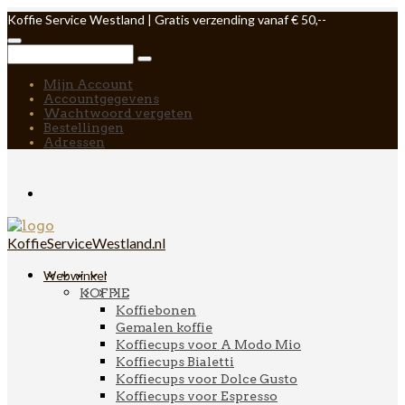
Koffie Service Westland | Gratis verzending vanaf € 50,--
Mijn Account
Accountgegevens
Wachtwoord vergeten
Bestellingen
Adressen
KoffieServiceWestland.nl
Webwinkel
KOFFIE
Koffiebonen
Gemalen koffie
Koffiecups voor A Modo Mio
Koffiecups Bialetti
Koffiecups voor Dolce Gusto
Koffiecups voor Espresso