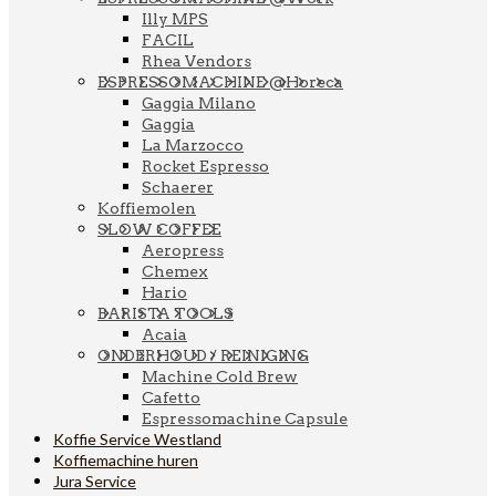
Illy MPS
FACIL
Rhea Vendors
ESPRESSOMACHINE @Horeca
Gaggia Milano
Gaggia
La Marzocco
Rocket Espresso
Schaerer
Koffiemolen
SLOW COFFEE
Aeropress
Chemex
Hario
BARISTA TOOLS
Acaia
ONDERHOUD / REINIGING
Machine Cold Brew
Cafetto
Espressomachine Capsule
Koffie Service Westland
Koffiemachine huren
Jura Service