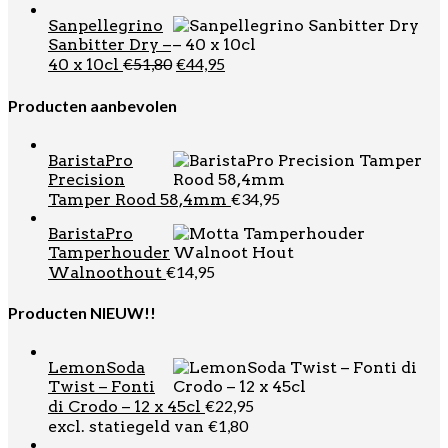
prijs
prijs
Sanpellegrino
was:
is:
Sanbitter Dry –
€49,99.
€29,95
Oorspronkelijke
Huidige
€
51,80
€
44,95
40 x 10cl
prijs
prijs
was:
is:
Producten aanbevolen
€51,80.
€44,95.
BaristaPro
Precision
€
34,95
Tamper Rood 58,4mm
BaristaPro
Tamperhouder
€
14,95
Walnoothout
Producten NIEUW!!
LemonSoda
Twist – Fonti
€
22,95
di Crodo – 12 x 45cl
€
1,80
excl. statiegeld van