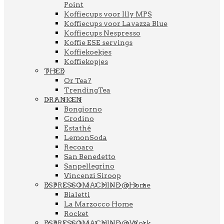
Point
Koffiecups voor Illy MPS
Koffiecups voor Lavazza Blue
Koffiecups Nespresso
Koffie ESE servings
Koffiekoekjes
Koffiekopjes
THEE
Or Tea?
TrendingTea
DRANKEN
Bongiorno
Crodino
Estathé
LemonSoda
Recoaro
San Benedetto
Sanpellegrino
Vincenzi Siroop
ESPRESSOMACHINE @Home
Bialetti
La Marzocco Home
Rocket
ESPRESSOMACHINE @Work