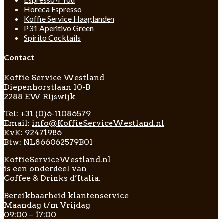
Horeca Espresso
Koffie Service Haaglanden
P31 Aperitivo Green
Spirito Cocktails
Contact
Koffie Service Westland
Diepenhorstlaan 10-B
2288 EW Rijswijk
Tel: +31 (0)6-11086579
Email:
info@KoffieServiceWestland.nl
KvK: 92471986
Btw: NL866062579B01
KoffieServiceWestland.nl
is een onderdeel van
Coffee & Drinks d’Italia.
Bereikbaarheid klantenservice
Maandag t/m Vrijdag
09:00 – 17:00