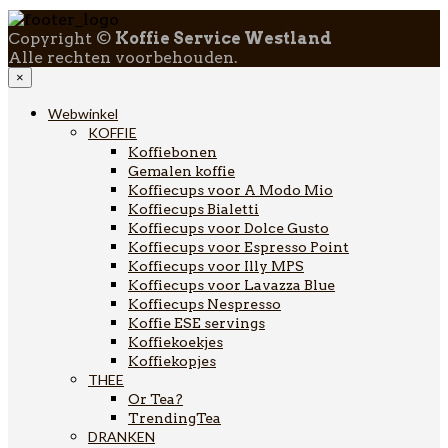
Copyright ©
Koffie Service Westland
Alle rechten voorbehouden.
×
Webwinkel
KOFFIE
Koffiebonen
Gemalen koffie
Koffiecups voor A Modo Mio
Koffiecups Bialetti
Koffiecups voor Dolce Gusto
Koffiecups voor Espresso Point
Koffiecups voor Illy MPS
Koffiecups voor Lavazza Blue
Koffiecups Nespresso
Koffie ESE servings
Koffiekoekjes
Koffiekopjes
THEE
Or Tea?
TrendingTea
DRANKEN