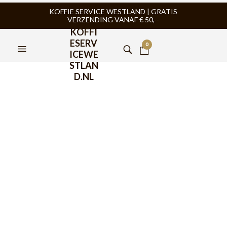
KOFFIE SERVICE WESTLAND | GRATIS
VERZENDING VANAF € 50,--
KOFFI
ESERV
0
ICEWE
STLAN
D.NL
La Marzocco Strada 2
groeps
€
17.349,00