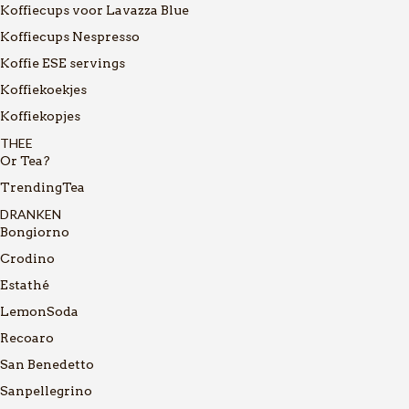
Koffiecups voor Lavazza Blue
Koffiecups Nespresso
Koffie ESE servings
Koffiekoekjes
Koffiekopjes
THEE
Or Tea?
TrendingTea
DRANKEN
Bongiorno
Crodino
Estathé
LemonSoda
Recoaro
San Benedetto
Sanpellegrino