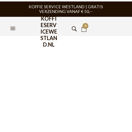
KOFFIE SERVICE WESTLAND | GRATIS
VERZENDING VANAF € 50,--
KOFFI
ESERV
0
ICEWE
STLAN
D.NL
FILTERS
TIJDELIJK NIET
TIJDELIJK NIET
LEVERBAAR
LEVERBAAR
ESPRESSOMACHINE HORECA
,
ESPRESSOMACHINE HORECA
,
KOFFIEMACHINE
,
SANREMO
,
KOFFIEMACHINE
,
SANREMO
,
SANREMO
SANREMO