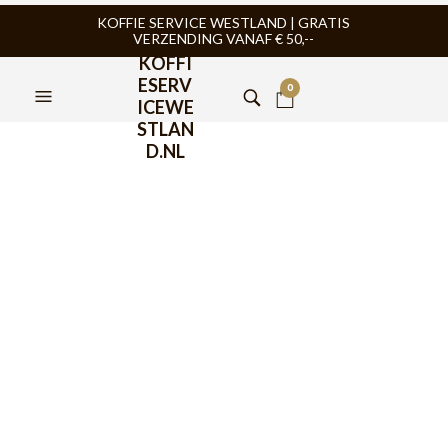
KOFFIE SERVICE WESTLAND | GRATIS
VERZENDING VANAF € 50,--
KOFFI
ESERV
0
ICEWE
STLAN
D.NL
Rocket Espresso
Mozzafiato Cronometro R
€
2.099,00