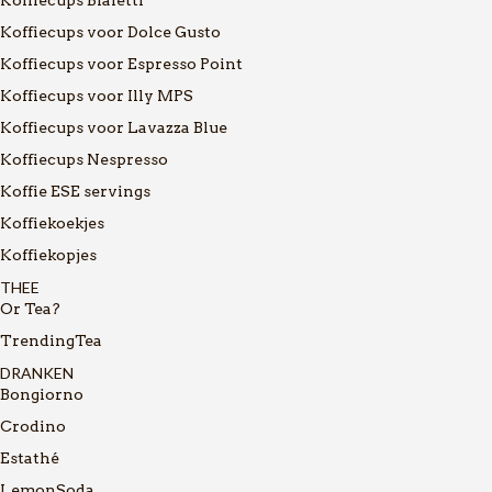
Koffiecups voor Dolce Gusto
Koffiecups voor Espresso Point
Koffiecups voor Illy MPS
Koffiecups voor Lavazza Blue
Koffiecups Nespresso
Koffie ESE servings
Koffiekoekjes
Koffiekopjes
THEE
Or Tea?
TrendingTea
DRANKEN
Bongiorno
Crodino
Estathé
LemonSoda