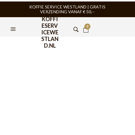
KOFFIE SERVICE WESTLAND | GRATIS
VERZENDING VANAF € 50,--
KOFFI
ESERV
0
ICEWE
STLAN
D.NL
Nivona CUBE 4102
Espressomachine
€
479,00
DE nieuwe manier van koffie zetten met de CUBE 4