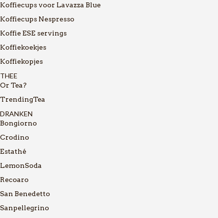
Koffiecups voor Lavazza Blue
Koffiecups Nespresso
Koffie ESE servings
Koffiekoekjes
Koffiekopjes
THEE
Or Tea?
TrendingTea
DRANKEN
Bongiorno
Crodino
Estathé
LemonSoda
Recoaro
San Benedetto
Sanpellegrino