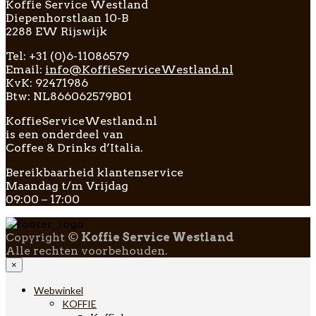
Koffie Service Westland
Diepenhorstlaan 10-B
2288 EW Rijswijk
Tel: +31 (0)6-11086579
Email:
info@KoffieServiceWestland.nl
KvK: 92471986
Btw: NL866062579B01
KoffieServiceWestland.nl
is een onderdeel van
Coffee & Drinks d’Italia.
Bereikbaarheid klantenservice
Maandag t/m Vrijdag
09:00 – 17:00
Copyright ©
Koffie Service Westland
Alle rechten voorbehouden.
×
Webwinkel
KOFFIE