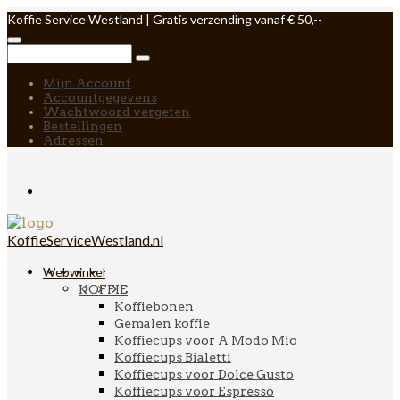
Koffie Service Westland | Gratis verzending vanaf € 50,--
Mijn Account
Accountgegevens
Wachtwoord vergeten
Bestellingen
Adressen
KoffieServiceWestland.nl
Webwinkel
KOFFIE
Koffiebonen
Gemalen koffie
Koffiecups voor A Modo Mio
Koffiecups Bialetti
Koffiecups voor Dolce Gusto
Koffiecups voor Espresso