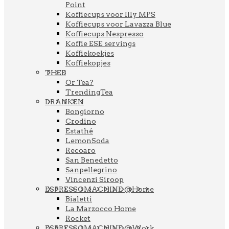
Point
Koffiecups voor Illy MPS
Koffiecups voor Lavazza Blue
Koffiecups Nespresso
Koffie ESE servings
Koffiekoekjes
Koffiekopjes
THEE
Or Tea?
TrendingTea
DRANKEN
Bongiorno
Crodino
Estathé
LemonSoda
Recoaro
San Benedetto
Sanpellegrino
Vincenzi Siroop
ESPRESSOMACHINE @Home
Bialetti
La Marzocco Home
Rocket
ESPRESSOMACHINE @Work