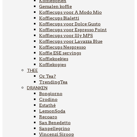
Koffiebonen
Gemalen koffie
Koffiecups voor A Modo Mio
Koffiecups Bialetti
Koffiecups voor Dolce Gusto
Koffiecups voor Espresso Point
Koffiecups voor Illy MPS
Koffiecups voor Lavazza Blue
Koffiecups Nespresso
Koffie ESE servings
Koffiekoekjes
Koffiekopjes
THEE
Or Tea?
TrendingTea
DRANKEN
Bongiorno
Crodino
Estathé
LemonSoda
Recoaro
San Benedetto
Sanpellegrino
Vincenzi Siroop