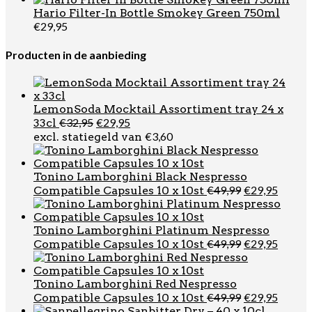
Hario Filter-In Bottle Smokey Green 750ml
€
29,95
Producten in de aanbieding
LemonSoda Mocktail Assortiment tray 24 x
Oorspronkelijke
Huidige
€
32,95
€
29,95
33cl
prijs
prijs
€
3,60
excl. statiegeld van
was:
is:
€32,95.
€29,95.
Tonino Lamborghini Black Nespresso
Oorspronkel
Huidi
€
49,99
€
29,95
Compatible Capsules 10 x 10st
prijs
prijs
was:
is:
€49,99.
€29,95
Tonino Lamborghini Platinum Nespresso
Oorspronkel
Huidi
€
49,99
€
29,95
Compatible Capsules 10 x 10st
prijs
prijs
was:
is:
€49,99.
€29,95
Tonino Lamborghini Red Nespresso
Oorspronkel
Huidi
€
49,99
€
29,95
Compatible Capsules 10 x 10st
prijs
prijs