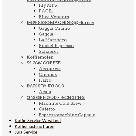
Illy MPS
FACIL
Rhea Vendors
ESPRESSOMACHINE @Horeca
Gaggia Milano
Gaggia
La Marzocco
Rocket Espresso
Schaerer
Koffiemolen
SLOW COFFEE
Aeropress
Chemex
Hario
BARISTA TOOLS
Acaia
ONDERHOUD / REINIGING
Machine Cold Brew
Cafetto
Espressomachine Capsule
Koffie Service Westland
Koffiemachine huren
Jura Service