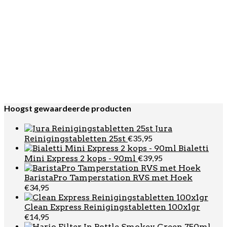
BaristaPro Tamper Walnoot Hout Teflon Flat Base
€
52,95
58,5mm
IMS Competition Shower Screen SP200IM+SPD200IM
€
46,95
48,4mm
Hario V60-02
€
10,99
Dripper Kunststof Rood - VD-02-R
Singflo Waterpomp set
€
199,00
PURETEA
Oorspronkelijke
Huidige
€
16,95
€
14,95
Rosehip Biologische Thee 36st
prijs
prijs
was:
is:
Hoogst gewaardeerde producten
€16,95.
€14,95.
Jura
€
35,95
Reinigingstabletten 25st
Bialetti
€
39,95
Mini Express 2 kops - 90ml
BaristaPro Tamperstation RVS met Hoek
€
34,95
Clean Express Reinigingstabletten 100x1gr
€
14,95