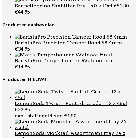
was:
is:
€
51,80
Sanpellegrino Sanbitter Dry – 40 x 10cl
€49,99.
€29,95
Oorspronkelijke
Huidige
€
44,95
prijs
prijs
was:
is:
Producten aanbevolen
€51,80.
€44,95.
BaristaPro Precision Tamper Rood 58,4mm
€
34,95
BaristaPro Tamperhouder Walnoothout
€
14,95
Producten NIEUW!!
LemonSoda Twist – Fonti di Crodo – 12 x 45cl
€
22,95
€
1,80
excl. statiegeld van
LemonSoda Mocktail Assortiment tray 24 x