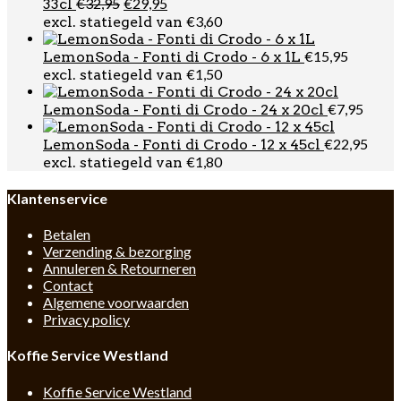
Oorspronkelijke
Huidige
€
32,95
€
29,95
33cl
prijs
prijs
€
3,60
excl. statiegeld van
was:
is:
€32,95.
€29,95.
€
15,95
LemonSoda - Fonti di Crodo - 6 x 1L
€
1,50
excl. statiegeld van
€
7,95
LemonSoda - Fonti di Crodo - 24 x 20cl
€
22,95
LemonSoda - Fonti di Crodo - 12 x 45cl
€
1,80
excl. statiegeld van
Klantenservice
Betalen
Verzending & bezorging
Annuleren & Retourneren
Contact
Algemene voorwaarden
Privacy policy
Koffie Service Westland
Koffie Service Westland