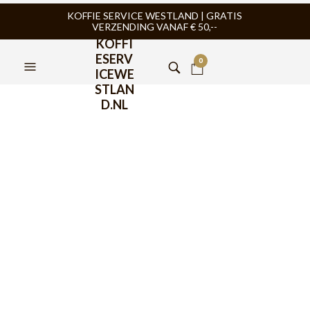
KOFFIE SERVICE WESTLAND | GRATIS
VERZENDING VANAF € 50,--
KOFFI
ESERV
0
ICEWE
STLAN
D.NL
Rocket Boxer 2 groeps
espressomachine
€
5.750,00