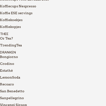
Koffiecups Nespresso
Koffie ESE servings
Koffiekoekjes
Koffiekopjes
THEE
Or Tea?
TrendingTea
DRANKEN
Bongiorno
Crodino
Estathé
LemonSoda
Recoaro
San Benedetto
Sanpellegrino
Vincenzi Siroop