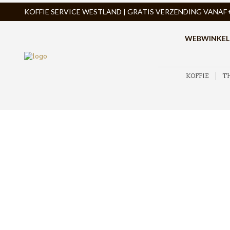
KOFFIE SERVICE WESTLAND | GRATIS VERZENDING VANAF € 
WEBWINKEL
KOFFIE
T
ZOEK PRODUCTEN
PRODUCTCATEGORIEËN