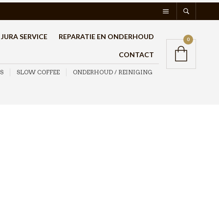
JURA SERVICE
REPARATIE EN ONDERHOUD
0
CONTACT
S
SLOW COFFEE
ONDERHOUD / REINIGING
AeroPress rubberen seal
€
10,95
Aeropress rubberen seal voor de Aeropress Coffee