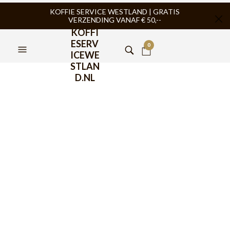
KOFFIE SERVICE WESTLAND | GRATIS
VERZENDING VANAF € 50,--
KOFFI
ESERV
0
ICEWE
STLAN
D.NL
Chemex Filters vierkant 6-
8-10 kops 100st
€
12,95
Deze Chemex Filters vierkant FS-100 zijn geschikt voor