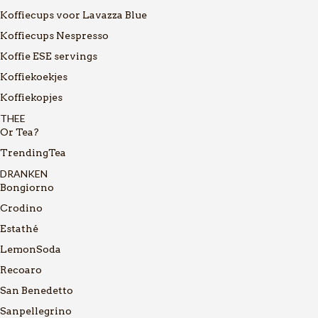
Koffiecups voor Lavazza Blue
Koffiecups Nespresso
Koffie ESE servings
Koffiekoekjes
Koffiekopjes
THEE
Or Tea?
TrendingTea
DRANKEN
Bongiorno
Crodino
Estathé
LemonSoda
Recoaro
San Benedetto
Sanpellegrino