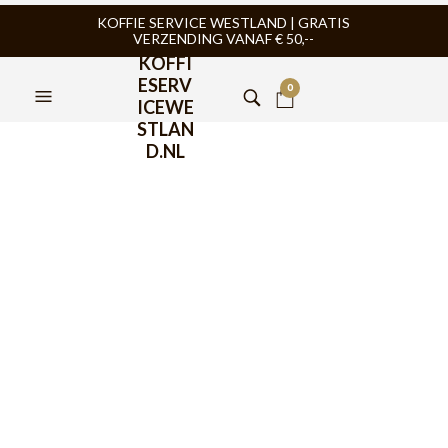
KOFFIE SERVICE WESTLAND | GRATIS
VERZENDING VANAF € 50,--
KOFFI
ESERV
0
ICEWE
STLAN
D.NL
AeroPress Clear Smoked
Coffee Maker
€
58,95