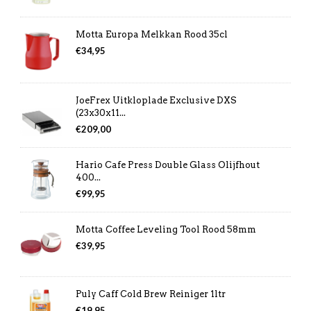
Motta Europa Melkkan Rood 35cl
€
34,95
JoeFrex Uitkloplade Exclusive DXS
(23x30x11...
€
209,00
Hario Cafe Press Double Glass Olijfhout
400...
€
99,95
Motta Coffee Leveling Tool Rood 58mm
€
39,95
Puly Caff Cold Brew Reiniger 1ltr
€
19,95