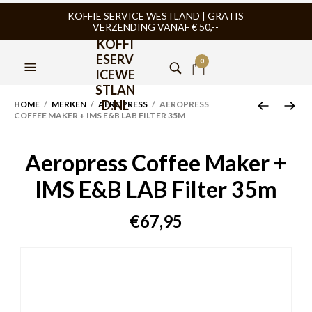
KOFFIE SERVICE WESTLAND | GRATIS
VERZENDING VANAF € 50,--
KOFFI
ESERV
0
ICEWE
STLAN
D.NL
HOME
/
MERKEN
/
AEROPRESS
/ AEROPRESS
COFFEE MAKER + IMS E&B LAB FILTER 35M
Aeropress Coffee Maker +
IMS E&B LAB Filter 35m
€
67,95