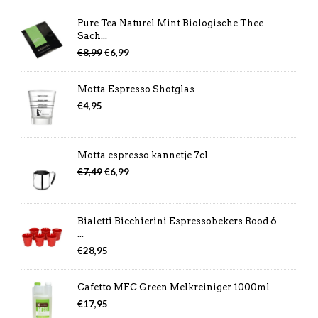
Pure Tea Naturel Mint Biologische Thee
Sach...
Oorspronkelijke
Huidige
€
8,99
€
6,99
prijs
prijs
was:
is:
Motta Espresso Shotglas
€8,99.
€6,99.
€
4,95
Motta espresso kannetje 7cl
Oorspronkelijke
Huidige
€
7,49
€
6,99
prijs
prijs
was:
is:
€7,49.
€6,99.
Bialetti Bicchierini Espressobekers Rood 6
...
€
28,95
Cafetto MFC Green Melkreiniger 1000ml
€
17,95