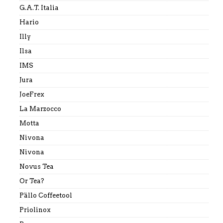
G.A.T. Italia
Hario
Illy
Ilsa
IMS
Jura
JoeFrex
La Marzocco
Motta
Nivona
Nivona
Novus Tea
Or Tea?
Pällo Coffeetool
Priolinox