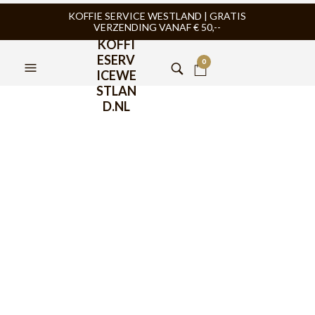
KOFFIE SERVICE WESTLAND | GRATIS
VERZENDING VANAF € 50,--
KOFFI
ESERV
0
ICEWE
STLAN
D.NL
AeroPress Original Coffee
Maker
€
42,95