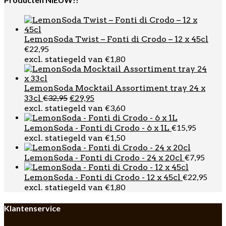
LemonSoda Twist – Fonti di Crodo – 12 x 45cl
€
22,95
€
1,80
excl. statiegeld van
LemonSoda Mocktail Assortiment tray 24 x
Oorspronkelijke
Huidige
€
32,95
€
29,95
33cl
prijs
prijs
€
3,60
excl. statiegeld van
was:
is:
€32,95.
€29,95.
€
15,95
LemonSoda - Fonti di Crodo - 6 x 1L
€
1,50
excl. statiegeld van
€
7,95
LemonSoda - Fonti di Crodo - 24 x 20cl
€
22,95
LemonSoda - Fonti di Crodo - 12 x 45cl
€
1,80
excl. statiegeld van
Klantenservice