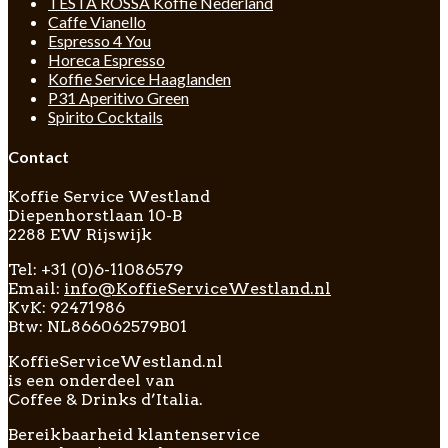
TESTA ROSSA Koffie Nederland
Caffe Vianello
Espresso 4 You
Horeca Espresso
Koffie Service Haaglanden
P31 Aperitivo Green
Spirito Cocktails
Contact
Koffie Service Westland
Diepenhorstlaan 10-B
2288 EW Rijswijk
Tel: +31 (0)6-11086579
Email:
info@KoffieServiceWestland.nl
KvK: 92471986
Btw: NL866062579B01
KoffieServiceWestland.nl
is een onderdeel van
Coffee & Drinks d’Italia.
Bereikbaarheid klantenservice