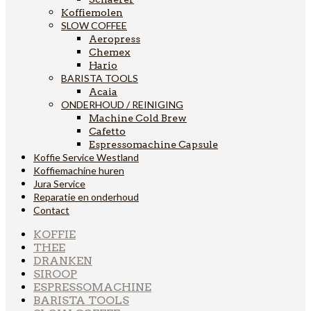
Koffiemolen
SLOW COFFEE
Aeropress
Chemex
Hario
BARISTA TOOLS
Acaia
ONDERHOUD / REINIGING
Machine Cold Brew
Cafetto
Espressomachine Capsule
Koffie Service Westland
Koffiemachine huren
Jura Service
Reparatie en onderhoud
Contact
KOFFIE
THEE
DRANKEN
SIROOP
ESPRESSOMACHINE
BARISTA TOOLS