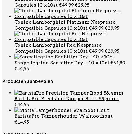
Oorspronkelijke
Huidige
€
49,99
€
29,95
Capsules 10 x 10st
prijs
prijs
was:
is:
€49,99.
€29,95.
Tonino Lamborghini Platinum Nespresso
Oorspronkel
Huidi
€
49,99
€
29,95
Compatible Capsules 10 x 10st
prijs
prijs
was:
is:
€49,99.
€29,95
Tonino Lamborghini Red Nespresso
Oorspronkel
Huidi
€
49,99
€
29,95
Compatible Capsules 10 x 10st
prijs
prijs
was:
is:
€
51,80
Sanpellegrino Sanbitter Dry – 40 x 10cl
€49,99.
€29,95
Oorspronkelijke
Huidige
€
44,95
prijs
prijs
was:
is:
Producten aanbevolen
€51,80.
€44,95.
BaristaPro Precision Tamper Rood 58,4mm
€
34,95
BaristaPro Tamperhouder Walnoothout
€
14,95
Producten NIEUW!!