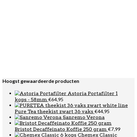
Sanremo Verona
Bristot
€
7,99
Decaffeinato Koffie 250 gram
Chemex Classic Coffeemaker
€
57,95
6 kops
Chemex
€
12,95
Filters vierkant 6-8-10 kops 100st
JoeFrex Melkkan
€
24,95
Azuurblauw 590 ml
Hario V60-02
€
24,95
Dripper Set Bruin
G.A.T.
Oorspronke
Huid
€
32,95
€
24,95
Italia Tricolore Percolator 6 kops (300ml)
prijs
prijs
Nivona NICR 695
was:
is:
€
729,00
Espressomachine
€32,95.
€24,
Hoogst gewaardeerde producten
Astoria Portafilter 1
€
64,95
kops - 58mm
€
44,95
Pure Tea theekist zwart 36 vaks
Sanremo Verona
€
7,99
Bristot Decaffeinato Koffie 250 gram
Chemex Classic