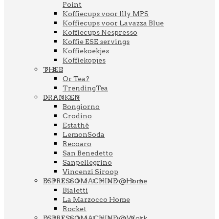
Point
Koffiecups voor Illy MPS
Koffiecups voor Lavazza Blue
Koffiecups Nespresso
Koffie ESE servings
Koffiekoekjes
Koffiekopjes
THEE
Or Tea?
TrendingTea
DRANKEN
Bongiorno
Crodino
Estathé
LemonSoda
Recoaro
San Benedetto
Sanpellegrino
Vincenzi Siroop
ESPRESSOMACHINE @Home
Bialetti
La Marzocco Home
Rocket
ESPRESSOMACHINE @Work