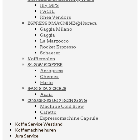
Illy MPS
FACIL
Rhea Vendors
ESPRESSOMACHINE @Horeca
Gaggia Milano
Gaggia
La Marzocco
Rocket Espresso
Schaerer
Koffiemolen
SLOW COFFEE
Aeropress
Chemex
Hario
BARISTA TOOLS
Acaia
ONDERHOUD / REINIGING
Machine Cold Brew
Cafetto
Espressomachine Capsule
Koffie Service Westland
Koffiemachine huren
Jura Service