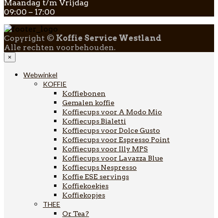
Maandag t/m Vrijdag
09:00 – 17:00
Copyright ©
Koffie Service Westland
Alle rechten voorbehouden.
×
Webwinkel
KOFFIE
Koffiebonen
Gemalen koffie
Koffiecups voor A Modo Mio
Koffiecups Bialetti
Koffiecups voor Dolce Gusto
Koffiecups voor Espresso Point
Koffiecups voor Illy MPS
Koffiecups voor Lavazza Blue
Koffiecups Nespresso
Koffie ESE servings
Koffiekoekjes
Koffiekopjes
THEE
Or Tea?