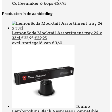
€
57,95
Coffeemaker 6 kops
Producten in de aanbieding
LemonSoda Mocktail Assortiment tray 24 x
Oorspronkelijke
Huidige
€
32,95
€
29,95
33cl
prijs
prijs
€
3,60
excl. statiegeld van
was:
is:
€32,95.
€29,95.
Tonino
Lamborghini Black Nespresso Compatible