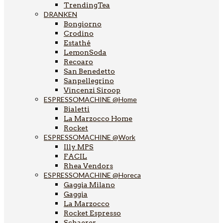
TrendingTea
DRANKEN
Bongiorno
Crodino
Estathé
LemonSoda
Recoaro
San Benedetto
Sanpellegrino
Vincenzi Siroop
ESPRESSOMACHINE @Home
Bialetti
La Marzocco Home
Rocket
ESPRESSOMACHINE @Work
Illy MPS
FACIL
Rhea Vendors
ESPRESSOMACHINE @Horeca
Gaggia Milano
Gaggia
La Marzocco
Rocket Espresso
Schaerer