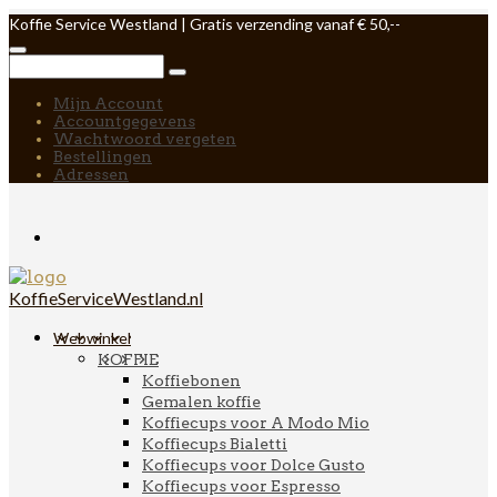
Koffie Service Westland | Gratis verzending vanaf € 50,--
Mijn Account
Accountgegevens
Wachtwoord vergeten
Bestellingen
Adressen
KoffieServiceWestland.nl
Webwinkel
KOFFIE
Koffiebonen
Gemalen koffie
Koffiecups voor A Modo Mio
Koffiecups Bialetti
Koffiecups voor Dolce Gusto
Koffiecups voor Espresso