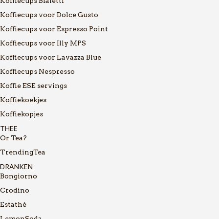
Koffiecups Bialetti
Koffiecups voor Dolce Gusto
Koffiecups voor Espresso Point
Koffiecups voor Illy MPS
Koffiecups voor Lavazza Blue
Koffiecups Nespresso
Koffie ESE servings
Koffiekoekjes
Koffiekopjes
THEE
Or Tea?
TrendingTea
DRANKEN
Bongiorno
Crodino
Estathé
LemonSoda