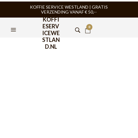
KOFFIE SERVICE WESTLAND | GRATIS
VERZENDING VANAF € 50,--
KOFFI
ESERV
0
ICEWE
STLAN
D.NL
Bialetti Coffee Press
Preziosa 1000ml
€
39,95
Bialetti Coffee Press Preziosa 1000ml, geniet zoals de