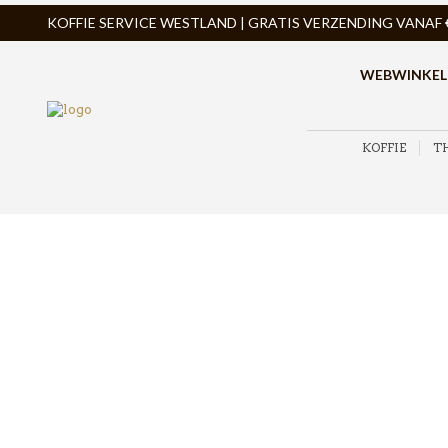
KOFFIE SERVICE WESTLAND | GRATIS VERZENDING VANAF € 
WEBWINKEL
KOFFIE
T
ZOEK PRODUCTEN
PRODUCTCATEGORIEËN