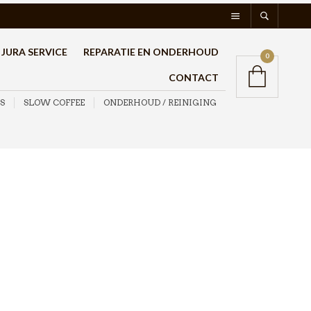
JURA SERVICE
REPARATIE EN ONDERHOUD
0
CONTACT
S
SLOW COFFEE
ONDERHOUD / REINIGING
Bialetti Moka Express
Zwart 6 kops
€
49,95