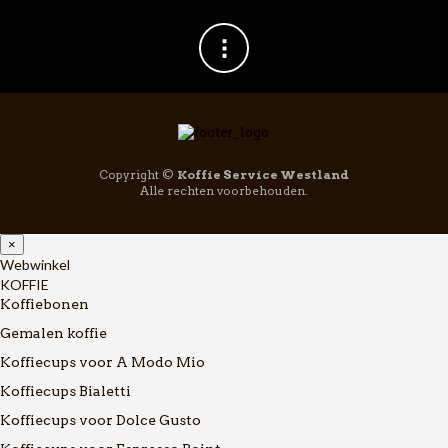
Copyright ©
Koffie Service Westland
Alle rechten voorbehouden.
×
Webwinkel
KOFFIE
Koffiebonen
Gemalen koffie
Koffiecups voor A Modo Mio
Koffiecups Bialetti
Koffiecups voor Dolce Gusto