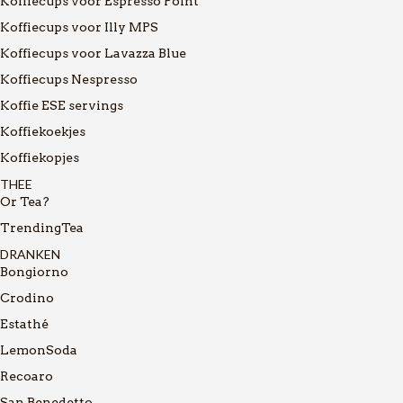
Koffiecups voor Espresso Point
Koffiecups voor Illy MPS
Koffiecups voor Lavazza Blue
Koffiecups Nespresso
Koffie ESE servings
Koffiekoekjes
Koffiekopjes
THEE
Or Tea?
TrendingTea
DRANKEN
Bongiorno
Crodino
Estathé
LemonSoda
Recoaro
San Benedetto