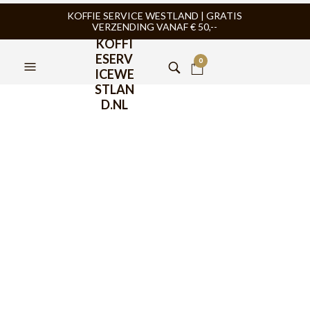
KOFFIE SERVICE WESTLAND | GRATIS
VERZENDING VANAF € 50,--
KOFFI
ESERV
0
ICEWE
STLAN
D.NL
AeroPress Flow Control
Filter Cap
€
34,95