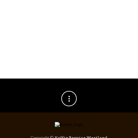
Chemex Classic Coffeemaker 6 kops
€
57,95
Copyright ©
Koffie Service Westland