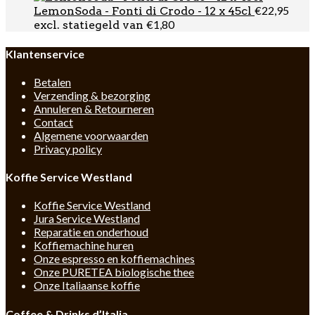
€
22,95
LemonSoda - Fonti di Crodo - 12 x 45cl
€
1,80
excl. statiegeld van
Klantenservice
Betalen
Verzending & bezorging
Annuleren & Retourneren
Contact
Algemene voorwaarden
Privacy policy
Koffie Service Westland
Koffie Service Westland
Jura Service Westland
Reparatie en onderhoud
Koffiemachine huren
Onze espresso en koffiemachines
Onze PURETEA biologische thee
Onze Italiaanse koffie
Coffee & Drinks d’Italia