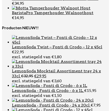
€
34,95
BaristaPro Tamperhouder Walnoothout
€
14,95
Producten NIEUW!!
LemonSoda Twist – Fonti di Crodo – 12 x 45cl
€
22,95
€
1,80
excl. statiegeld van
LemonSoda Mocktail Assortiment tray 24 x
Oorspronkelijke
Huidige
€
32,95
€
29,95
33cl
prijs
prijs
€
3,60
excl. statiegeld van
was:
is:
€32,95.
€29,95.
€
15,95
LemonSoda - Fonti di Crodo - 6 x 1L
€
1,50
excl. statiegeld van
€
7,95
LemonSoda - Fonti di Crodo - 24 x 20cl