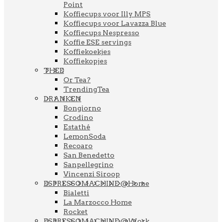
Point
Koffiecups voor Illy MPS
Koffiecups voor Lavazza Blue
Koffiecups Nespresso
Koffie ESE servings
Koffiekoekjes
Koffiekopjes
THEE
Or Tea?
TrendingTea
DRANKEN
Bongiorno
Crodino
Estathé
LemonSoda
Recoaro
San Benedetto
Sanpellegrino
Vincenzi Siroop
ESPRESSOMACHINE @Home
Bialetti
La Marzocco Home
Rocket
ESPRESSOMACHINE @Work