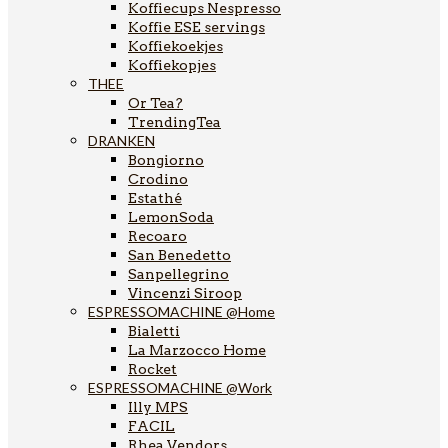
Koffiecups Nespresso
Koffie ESE servings
Koffiekoekjes
Koffiekopjes
THEE
Or Tea?
TrendingTea
DRANKEN
Bongiorno
Crodino
Estathé
LemonSoda
Recoaro
San Benedetto
Sanpellegrino
Vincenzi Siroop
ESPRESSOMACHINE @Home
Bialetti
La Marzocco Home
Rocket
ESPRESSOMACHINE @Work
Illy MPS
FACIL
Rhea Vendors