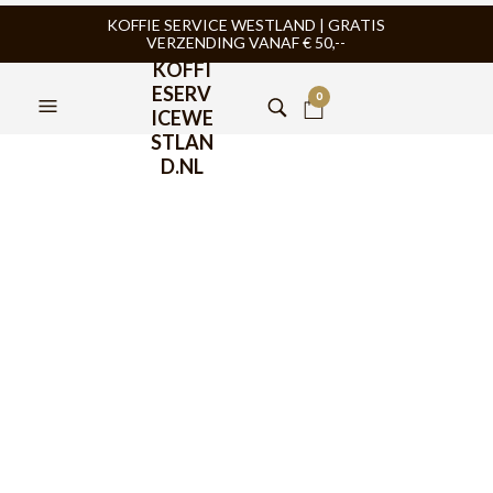
KOFFIE SERVICE WESTLAND | GRATIS
VERZENDING VANAF € 50,--
KOFFI
ESERV
0
ICEWE
STLAN
D.NL
JoeFrex Uitkloplade
Exclusive DXS
(23x30x11cm)
€
209,00