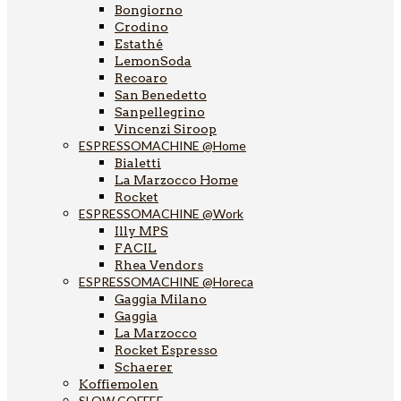
Bongiorno
Crodino
Estathé
LemonSoda
Recoaro
San Benedetto
Sanpellegrino
Vincenzi Siroop
ESPRESSOMACHINE @Home
Bialetti
La Marzocco Home
Rocket
ESPRESSOMACHINE @Work
Illy MPS
FACIL
Rhea Vendors
ESPRESSOMACHINE @Horeca
Gaggia Milano
Gaggia
La Marzocco
Rocket Espresso
Schaerer
Koffiemolen
SLOW COFFEE