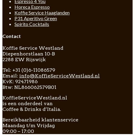
Espresso 4 You
Horeca Espresso
Koffie Service Haaglanden
P31 Aperitivo Green
Spirito Cocktails
Contact
Koffie Service Westland
Diepenhorstlaan 10-B
2288 EW Rijswijk
Tel: +31 (0)6-11086579
Email:
info@KoffieServiceWestland.nl
KvK: 92471986
Btw: NL866062579B01
KoffieServiceWestland.nl
is een onderdeel van
Coffee & Drinks d’Italia.
Bereikbaarheid klantenservice
Maandag t/m Vrijdag
09:00 – 17:00