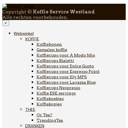
Copyright ©
Koffie Service Westland
Alle rechten voorbehouden.
×
Webwinkel
KOFFIE
Koffiebonen
Gemalen koffie
Koffiecups voor A Modo Mio
Koffiecups Bialetti
Koffiecups voor Dolce Gusto
Koffiecups voor Espresso Point
Koffiecups voor Illy MPS
Koffiecups voor Lavazza Blue
Koffiecups Nespresso
Koffie ESE servings
Koffiekoekjes
Koffiekopjes
THEE
Or Tea?
TrendingTea
DRANKEN