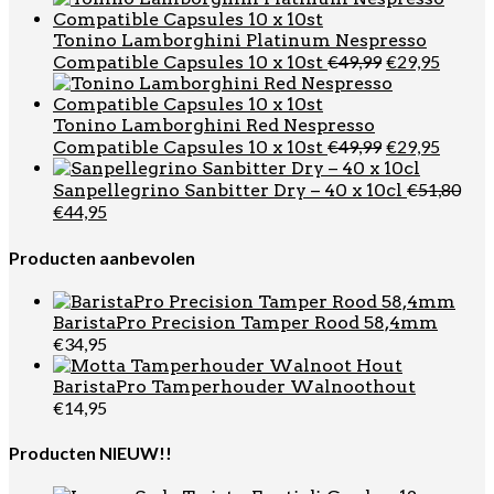
was:
is:
€49,99.
€29,95
Tonino Lamborghini Platinum Nespresso
Oorspronkel
Huidi
€
49,99
€
29,95
Compatible Capsules 10 x 10st
prijs
prijs
was:
is:
€49,99.
€29,95
Tonino Lamborghini Red Nespresso
Oorspronkel
Huidi
€
49,99
€
29,95
Compatible Capsules 10 x 10st
prijs
prijs
was:
is:
€
51,80
Sanpellegrino Sanbitter Dry – 40 x 10cl
€49,99.
€29,95
Oorspronkelijke
Huidige
€
44,95
prijs
prijs
was:
is:
Producten aanbevolen
€51,80.
€44,95.
BaristaPro Precision Tamper Rood 58,4mm
€
34,95
BaristaPro Tamperhouder Walnoothout
€
14,95
Producten NIEUW!!