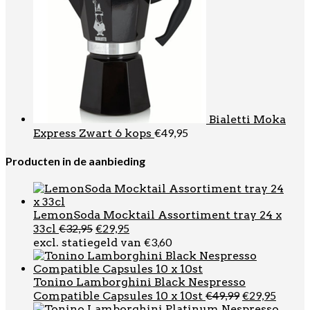
Bialetti Moka
€
49,95
Express Zwart 6 kops
Producten in de aanbieding
LemonSoda Mocktail Assortiment tray 24 x
Oorspronkelijke
Huidige
€
32,95
€
29,95
33cl
prijs
prijs
€
3,60
excl. statiegeld van
was:
is:
€32,95.
€29,95.
Tonino Lamborghini Black Nespresso
Oorspronkel
Huidi
€
49,99
€
29,95
Compatible Capsules 10 x 10st
prijs
prijs