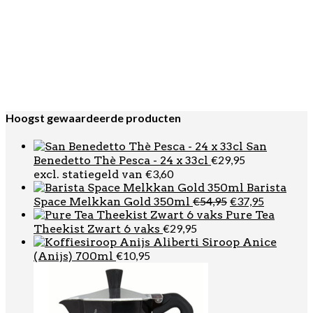
€
999,00
Domus
Manuel
€
26,95
Caffe Sublime Koffiebonen 1000gr
Motta Europa
€
31,95
Melkkan RVS 35cl
JoeFrex
€
29,95
Uitklopbak Classic Beukenhout Bruin
G.A.T. Italia Lady
Oorspronkelijke
Huidige
€
31,95
€
22,95
Oro Percolator 9 kops
prijs
prijs
was:
is:
Hoogst gewaardeerde producten
€31,95.
€22,95.
San
€
29,95
Benedetto Thè Pesca - 24 x 33cl
€
3,60
excl. statiegeld van
Barista
Oorspronkelij
Huidige
€
54,95
€
37,95
Space Melkkan Gold 350ml
prijs
prijs
Pure Tea
was:
is:
€
29,95
Theekist Zwart 6 vaks
€54,95.
€37,95.
Aliberti Siroop Anice
€
10,95
(Anijs) 700ml