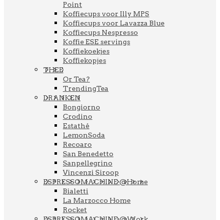
Point
Koffiecups voor Illy MPS
Koffiecups voor Lavazza Blue
Koffiecups Nespresso
Koffie ESE servings
Koffiekoekjes
Koffiekopjes
THEE
Or Tea?
TrendingTea
DRANKEN
Bongiorno
Crodino
Estathé
LemonSoda
Recoaro
San Benedetto
Sanpellegrino
Vincenzi Siroop
ESPRESSOMACHINE @Home
Bialetti
La Marzocco Home
Rocket
ESPRESSOMACHINE @Work