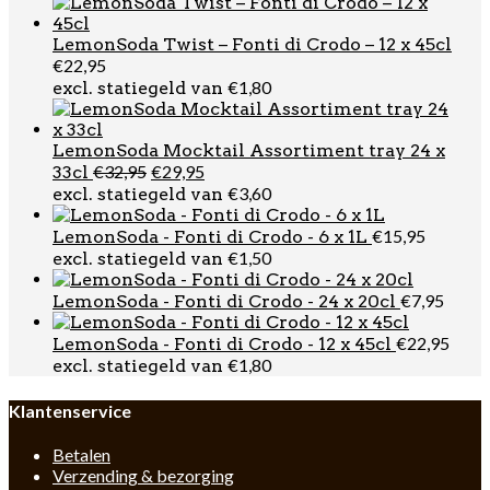
LemonSoda Twist – Fonti di Crodo – 12 x 45cl
€
22,95
€
1,80
excl. statiegeld van
LemonSoda Mocktail Assortiment tray 24 x
Oorspronkelijke
Huidige
€
32,95
€
29,95
33cl
prijs
prijs
€
3,60
excl. statiegeld van
was:
is:
€32,95.
€29,95.
€
15,95
LemonSoda - Fonti di Crodo - 6 x 1L
€
1,50
excl. statiegeld van
€
7,95
LemonSoda - Fonti di Crodo - 24 x 20cl
€
22,95
LemonSoda - Fonti di Crodo - 12 x 45cl
€
1,80
excl. statiegeld van
Klantenservice
Betalen
Verzending & bezorging