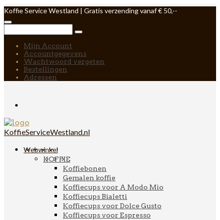
Koffie Service Westland | Gratis verzending vanaf € 50,--
Mijn Account
Accountgegevens
Wachtwoord vergeten
Bestellingen
Adressen
KoffieServiceWestland.nl
Webwinkel
KOFFIE
Koffiebonen
Gemalen koffie
Koffiecups voor A Modo Mio
Koffiecups Bialetti
Koffiecups voor Dolce Gusto
Koffiecups voor Espresso