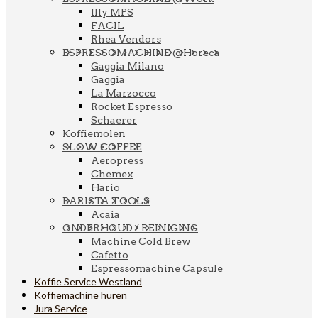
Illy MPS
FACIL
Rhea Vendors
ESPRESSOMACHINE @Horeca
Gaggia Milano
Gaggia
La Marzocco
Rocket Espresso
Schaerer
Koffiemolen
SLOW COFFEE
Aeropress
Chemex
Hario
BARISTA TOOLS
Acaia
ONDERHOUD / REINIGING
Machine Cold Brew
Cafetto
Espressomachine Capsule
Koffie Service Westland
Koffiemachine huren
Jura Service