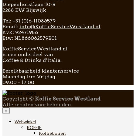
Diepenhorstlaan 10-B
2288 EW Rijswijk
Tel: +31 (0)6-11086579
Email:
info@KoffieServiceWestland.nl
KvK: 92471986
Btw: NL866062579B01
KoffieServiceWestland.nl
is een onderdeel van
Coffee & Drinks d’Italia.
Bereikbaarheid klantenservice
Maandag t/m Vrijdag
09:00 – 17:00
Copyright ©
Koffie Service Westland
Alle rechten voorbehouden.
×
Webwinkel
KOFFIE
Koffiebonen