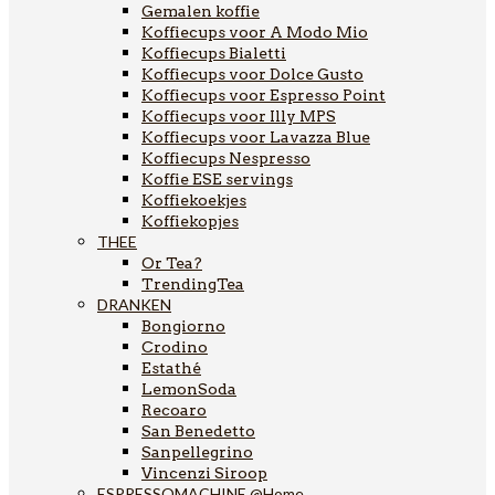
Gemalen koffie
Koffiecups voor A Modo Mio
Koffiecups Bialetti
Koffiecups voor Dolce Gusto
Koffiecups voor Espresso Point
Koffiecups voor Illy MPS
Koffiecups voor Lavazza Blue
Koffiecups Nespresso
Koffie ESE servings
Koffiekoekjes
Koffiekopjes
THEE
Or Tea?
TrendingTea
DRANKEN
Bongiorno
Crodino
Estathé
LemonSoda
Recoaro
San Benedetto
Sanpellegrino
Vincenzi Siroop
ESPRESSOMACHINE @Home