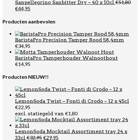
was:
is:
€
51,80
Sanpellegrino Sanbitter Dry – 40 x 10cl
€49,99.
€29,95
Oorspronkelijke
Huidige
€
44,95
prijs
prijs
was:
is:
Producten aanbevolen
€51,80.
€44,95.
BaristaPro Precision Tamper Rood 58,4mm
€
34,95
BaristaPro Tamperhouder Walnoothout
€
14,95
Producten NIEUW!!
LemonSoda Twist – Fonti di Crodo – 12 x 45cl
€
22,95
€
1,80
excl. statiegeld van
LemonSoda Mocktail Assortiment tray 24 x
Oorspronkelijke
Huidige
€
32,95
€
29,95
33cl