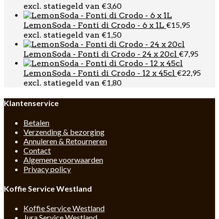
prijs
prijs
€
3,60
excl. statiegeld van
was:
is:
€32,95.
€29,95.
€
15,95
LemonSoda - Fonti di Crodo - 6 x 1L
€
1,50
excl. statiegeld van
€
7,95
LemonSoda - Fonti di Crodo - 24 x 20cl
€
22,95
LemonSoda - Fonti di Crodo - 12 x 45cl
€
1,80
excl. statiegeld van
Klantenservice
Betalen
Verzending & bezorging
Annuleren & Retourneren
Contact
Algemene voorwaarden
Privacy policy
Koffie Service Westland
Koffie Service Westland
Jura Service Westland