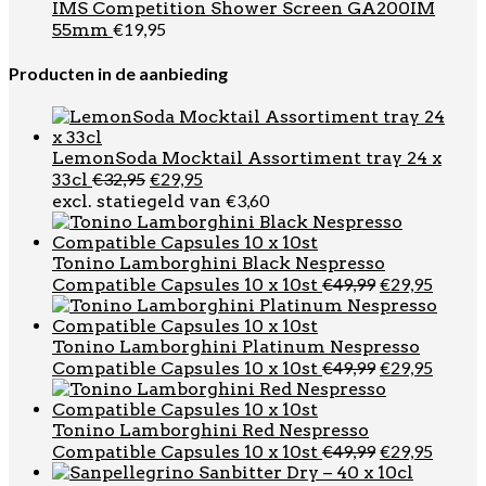
€16,95.
€14,95.
IMS Competition Shower Screen GA200IM
€
19,95
55mm
Producten in de aanbieding
LemonSoda Mocktail Assortiment tray 24 x
Oorspronkelijke
Huidige
€
32,95
€
29,95
33cl
prijs
prijs
€
3,60
excl. statiegeld van
was:
is:
€32,95.
€29,95.
Tonino Lamborghini Black Nespresso
Oorspronkel
Huidi
€
49,99
€
29,95
Compatible Capsules 10 x 10st
prijs
prijs
was:
is:
€49,99.
€29,95
Tonino Lamborghini Platinum Nespresso
Oorspronkel
Huidi
€
49,99
€
29,95
Compatible Capsules 10 x 10st
prijs
prijs
was:
is:
€49,99.
€29,95
Tonino Lamborghini Red Nespresso
Oorspronkel
Huidi
€
49,99
€
29,95
Compatible Capsules 10 x 10st
prijs
prijs