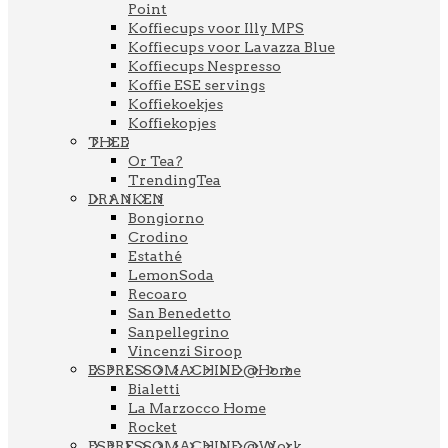
Point
Koffiecups voor Illy MPS
Koffiecups voor Lavazza Blue
Koffiecups Nespresso
Koffie ESE servings
Koffiekoekjes
Koffiekopjes
THEE
Or Tea?
TrendingTea
DRANKEN
Bongiorno
Crodino
Estathé
LemonSoda
Recoaro
San Benedetto
Sanpellegrino
Vincenzi Siroop
ESPRESSOMACHINE @Home
Bialetti
La Marzocco Home
Rocket
ESPRESSOMACHINE @Work