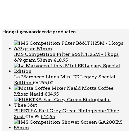
€
42,95
Soft Nougat 210 stuks
Bialetti Cappuccino Dolce Gusto Compatible Capsules
€
5,99
16st
Hoogst gewaardeerde producten
IMS Competition Filter B661TH25M - 1 kops
€
18,95
6/9 gram 53mm
La Marzocco Linea Mini EE Legacy Special
€
6.295,00
Edition
Motta Coffee
€
34,95
Mixer Naald
PURETEA Earl Grey Green Biologische Thee
Oorspronkelijke
Huidige
€
16,95
€
14,95
36st
prijs
prijs
was:
is: