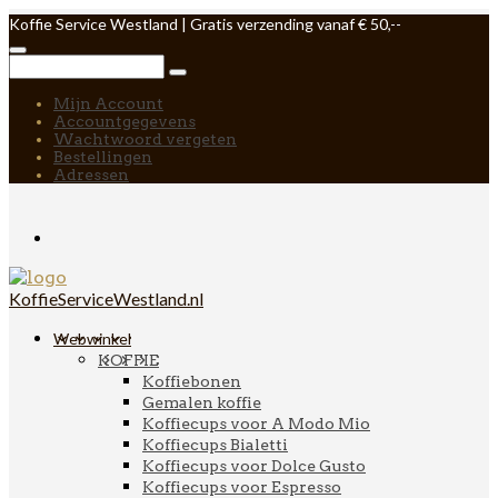
Koffie Service Westland | Gratis verzending vanaf € 50,--
Mijn Account
Accountgegevens
Wachtwoord vergeten
Bestellingen
Adressen
KoffieServiceWestland.nl
Webwinkel
KOFFIE
Koffiebonen
Gemalen koffie
Koffiecups voor A Modo Mio
Koffiecups Bialetti
Koffiecups voor Dolce Gusto
Koffiecups voor Espresso