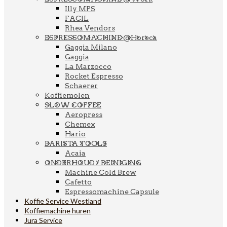
Illy MPS
FACIL
Rhea Vendors
ESPRESSOMACHINE @Horeca
Gaggia Milano
Gaggia
La Marzocco
Rocket Espresso
Schaerer
Koffiemolen
SLOW COFFEE
Aeropress
Chemex
Hario
BARISTA TOOLS
Acaia
ONDERHOUD / REINIGING
Machine Cold Brew
Cafetto
Espressomachine Capsule
Koffie Service Westland
Koffiemachine huren
Jura Service