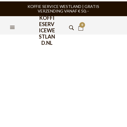
KOFFIE SERVICE WESTLAND | GRATIS
VERZENDING VANAF € 50,--
KOFFI
ESERV
0
ICEWE
STLAN
D.NL
BaristaPro
Melkopschuimkan RVS
900ml
€
19,95