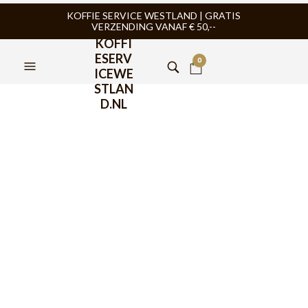
KOFFIE SERVICE WESTLAND | GRATIS
VERZENDING VANAF € 50,--
KOFFI
ESERV
0
ICEWE
STLAN
D.NL
Motta Tamper
sleutelhanger
€
9,95
De Motta Tamper sleutelhanger is een kleine aluminium