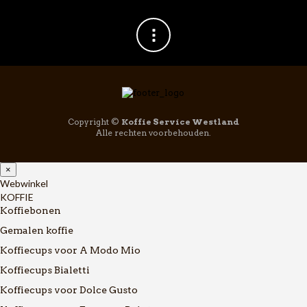
Copyright ©
Koffie Service Westland
Alle rechten voorbehouden.
×
Webwinkel
KOFFIE
Koffiebonen
Gemalen koffie
Koffiecups voor A Modo Mio
Koffiecups Bialetti
Koffiecups voor Dolce Gusto