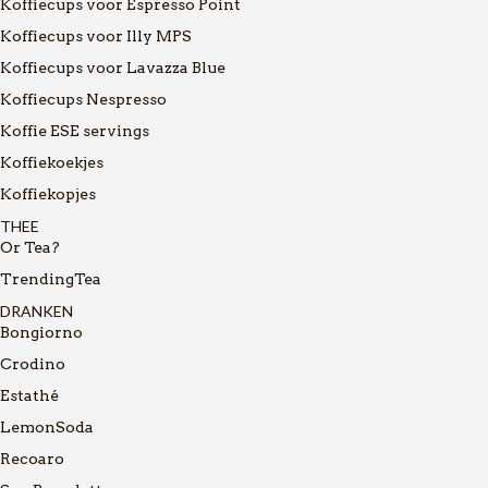
Koffiecups voor Espresso Point
Koffiecups voor Illy MPS
Koffiecups voor Lavazza Blue
Koffiecups Nespresso
Koffie ESE servings
Koffiekoekjes
Koffiekopjes
THEE
Or Tea?
TrendingTea
DRANKEN
Bongiorno
Crodino
Estathé
LemonSoda
Recoaro