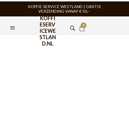
KOFFIE SERVICE WESTLAND | GRATIS
VERZENDING VANAF € 50,--
KOFFI
ESERV
0
ICEWE
STLAN
D.NL
Motta Cacao Decoratieset
RVS
€
17,95
Motta Cacao Decoratieset RVS