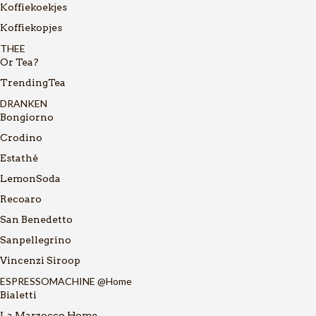
Koffiekoekjes
Koffiekopjes
THEE
Or Tea?
TrendingTea
DRANKEN
Bongiorno
Crodino
Estathé
LemonSoda
Recoaro
San Benedetto
Sanpellegrino
Vincenzi Siroop
ESPRESSOMACHINE @Home
Bialetti
La Marzocco Home