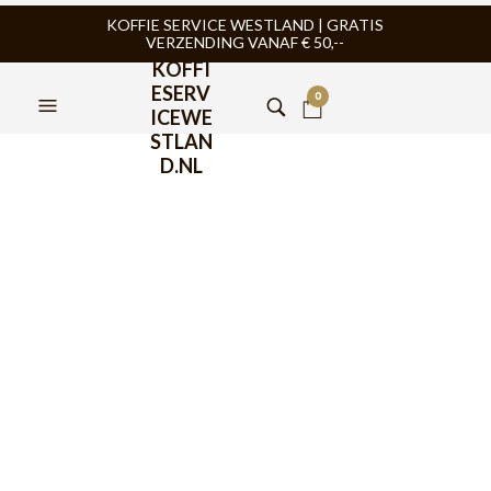
KOFFIE SERVICE WESTLAND | GRATIS
VERZENDING VANAF € 50,--
KOFFI
ESERV
0
ICEWE
STLAN
D.NL
JoeFrex Melkkan Zwart
350 ml
€
21,95
Joe Frex Melkkan Zwart 350ml, Melk opschuimkan 350ml