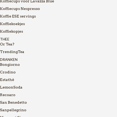
Koffiecups voor Lavazza Blue
Koffiecups Nespresso
Koffie ESE servings
Koffiekoekjes
Koffiekopjes
THEE
Or Tea?
TrendingTea
DRANKEN
Bongiorno
Crodino
Estathé
LemonSoda
Recoaro
San Benedetto
Sanpellegrino