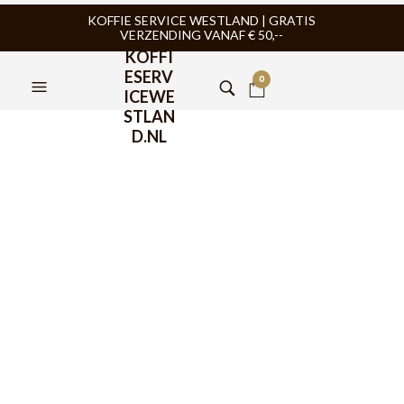
KOFFIE SERVICE WESTLAND | GRATIS
VERZENDING VANAF € 50,--
KOFFI
ESERV
0
ICEWE
STLAN
D.NL
Motta Melkkan (50cl) Band
Oat Melk
€
4,99