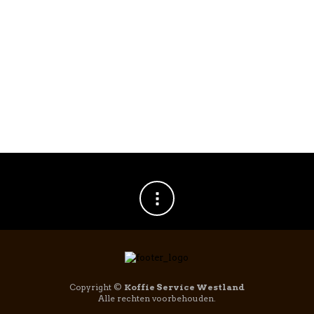
Puly Caff Cold Brew Reiniger 1ltr
€
19,95
Copyright ©
Koffie Service Westland
Alle rechten voorbehouden.