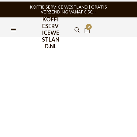
KOFFIE SERVICE WESTLAND | GRATIS
VERZENDING VANAF € 50,--
KOFFI
ESERV
0
ICEWE
STLAN
D.NL
BaristaPro Microvezeldoek
40x40cm
€
5,99
De
BaristaPro Microvezeldoek 40x40cm
is een