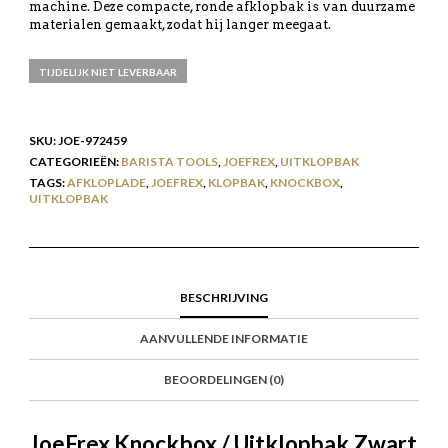
machine. Deze compacte, ronde afklopbak is van duurzame
materialen gemaakt, zodat hij langer meegaat.
TIJDELIJK NIET LEVERBAAR
SKU:
JOE-972459
CATEGORIEËN:
BARISTA TOOLS
,
JOEFREX
,
UITKLOPBAK
TAGS:
AFKLOPLADE
,
JOEFREX
,
KLOPBAK
,
KNOCKBOX
,
UITKLOPBAK
BESCHRIJVING
AANVULLENDE INFORMATIE
BEOORDELINGEN (0)
JoeFrex Knockbox / Uitklopbak Zwart