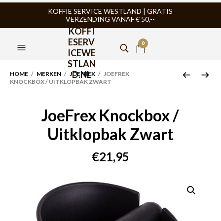
KOFFIE SERVICE WESTLAND | GRATIS
VERZENDING VANAF € 50,--
KOFFI
ESERV
0
ICEWE
STLAN
D.NL
HOME
/
MERKEN
/
JOEFREX
/ JOEFREX
KNOCKBOX / UITKLOPBAK ZWART
JoeFrex Knockbox /
Uitklopbak Zwart
€
21,95