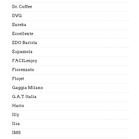
Dr. Coffee
DVG
Eureka
Eccellente
EDO Barista
Espazzola
FACILenjoy
Fiorenzato
Flojet
Gaggia Milano
G.A.T. Italia
Hario
Illy
Ilsa
IMS