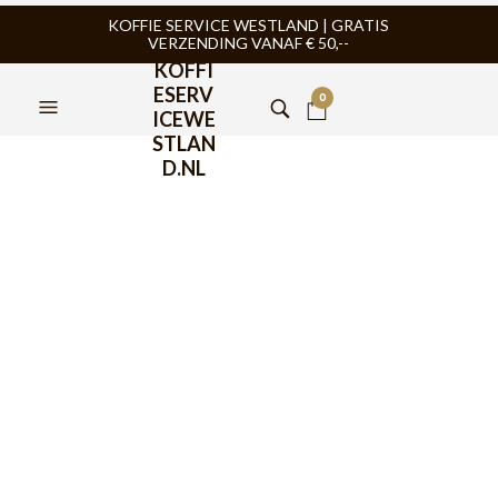
KOFFIE SERVICE WESTLAND | GRATIS
VERZENDING VANAF € 50,--
KOFFI
ESERV
0
ICEWE
STLAN
D.NL
Bialetti Musa Inductie RVS
6 kops
€
56,95
Bialetti Musa 2 kops RVS voor inductie, geniet zoals de