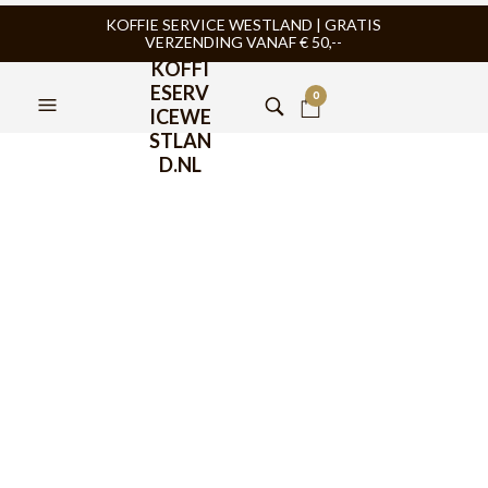
KOFFIE SERVICE WESTLAND | GRATIS
VERZENDING VANAF € 50,--
KOFFI
ESERV
0
ICEWE
STLAN
D.NL
Bialetti Deca A Modo Mio
Compatible Capsules 16st
€
4,99