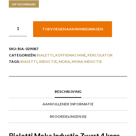
OP VOORRAAD
TOEVOEGEN AAN WINKELWAGEN
SKU:
BIA-029087
CATEGORIEËN:
BIALETTI
,
KOFFIEMACHINE
,
PERCOLATOR
TAGS:
BIALETTI
,
INDUCTIE
,
MOKA
,
MOKA INDUCTIE
BESCHRIJVING
AANVULLENDE INFORMATIE
BEOORDELINGEN (0)
Bialetti Moka Inductie Zwart 4 kops