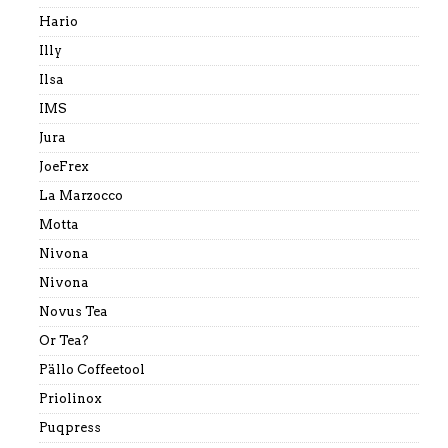
Hario
Illy
Ilsa
IMS
Jura
JoeFrex
La Marzocco
Motta
Nivona
Nivona
Novus Tea
Or Tea?
Pällo Coffeetool
Priolinox
Puqpress