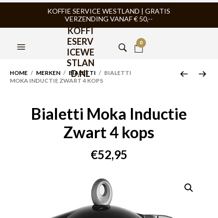
KOFFIE SERVICE WESTLAND | GRATIS
VERZENDING VANAF € 50,--
KOFFI
ESERV
0
ICEWE
STLAN
D.NL
HOME
/
MERKEN
/
BIALETTI
/ BIALETTI
MOKA INDUCTIE ZWART 4 KOPS
Bialetti Moka Inductie
Zwart 4 kops
€
52,95