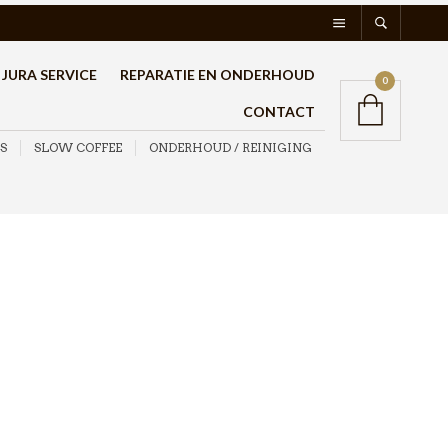
JURA SERVICE
REPARATIE EN ONDERHOUD
0
CONTACT
S
SLOW COFFEE
ONDERHOUD / REINIGING
Bialetti Funnel filter
ALU 2 kops
€
9,95