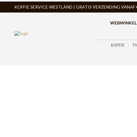
KOFFIE SERVICE WESTLAND | GRATIS VERZENDING VANAF € 
WEBWINKEL
KOFFIE
T
ZOEK PRODUCTEN
PRODUCTCATEGORIEËN