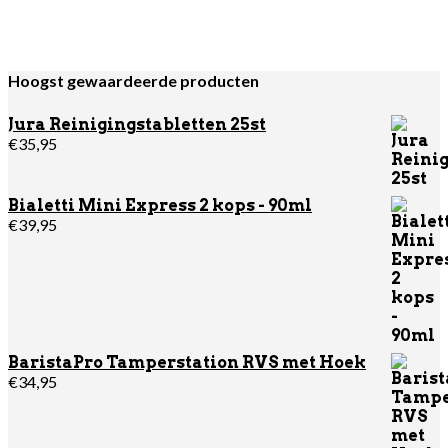
was:
is:
€16,95.
€14,95.
Hoogst gewaardeerde producten
Jura Reinigingstabletten 25st
€
35,95
Bialetti Mini Express 2 kops - 90ml
€
39,95
BaristaPro Tamperstation RVS met Hoek
€
34,95