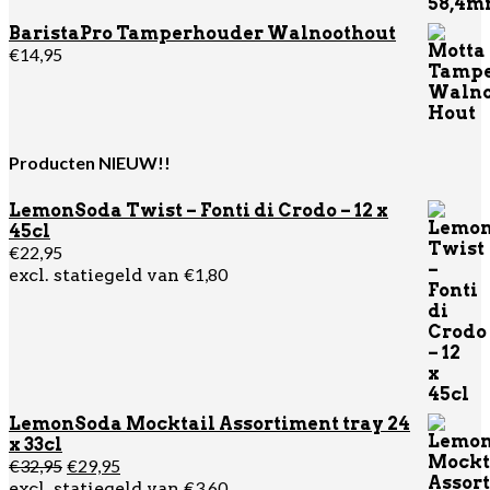
BaristaPro Tamperhouder Walnoothout
€
14,95
Producten NIEUW!!
LemonSoda Twist – Fonti di Crodo – 12 x
45cl
€
22,95
€
1,80
excl. statiegeld van
LemonSoda Mocktail Assortiment tray 24
x 33cl
Oorspronkelijke
Huidige
€
32,95
€
29,95
prijs
prijs
€
3,60
excl. statiegeld van