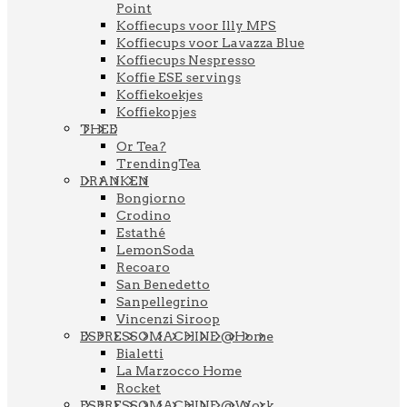
Point
Koffiecups voor Illy MPS
Koffiecups voor Lavazza Blue
Koffiecups Nespresso
Koffie ESE servings
Koffiekoekjes
Koffiekopjes
THEE
Or Tea?
TrendingTea
DRANKEN
Bongiorno
Crodino
Estathé
LemonSoda
Recoaro
San Benedetto
Sanpellegrino
Vincenzi Siroop
ESPRESSOMACHINE @Home
Bialetti
La Marzocco Home
Rocket
ESPRESSOMACHINE @Work