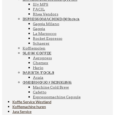
Illy MPS
FACIL
Rhea Vendors
ESPRESSOMACHINE @Horeca
Gaggia Milano
Gaggia
La Marzocco
Rocket Espresso
Schaerer
Koffiemolen
SLOW COFFEE
Aeropress
Chemex
Hario
BARISTA TOOLS
Acaia
ONDERHOUD / REINIGING
Machine Cold Brew
Cafetto
Espressomachine Capsule
Koffie Service Westland
Koffiemachine huren
Jura Service