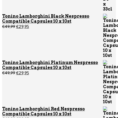
Tonino Lamborghini Black Nespresso
Compatible Capsules 10 x 10st
Oorspronkelijke
Huidige
€
49,99
€
29,95
prijs
prijs
was:
is:
€49,99.
€29,95.
Tonino Lamborghini Platinum Nespresso
Compatible Capsules 10 x 10st
Oorspronkelijke
Huidige
€
49,99
€
29,95
prijs
prijs
was:
is:
€49,99.
€29,95.
Tonino Lamborghini Red Nespresso
Compatible Capsules 10 x 10st