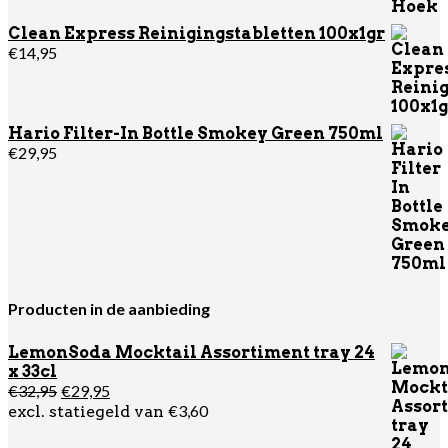
Clean Express Reinigingstabletten 100x1gr
€
14,95
Hario Filter-In Bottle Smokey Green 750ml
€
29,95
Producten in de aanbieding
LemonSoda Mocktail Assortiment tray 24
x 33cl
Oorspronkelijke
Huidige
€
32,95
€
29,95
prijs
prijs
€
3,60
excl. statiegeld van
was:
is:
€32,95.
€29,95.