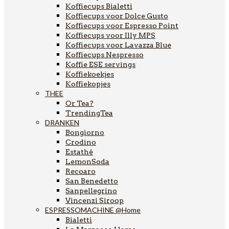
Koffiecups Bialetti
Koffiecups voor Dolce Gusto
Koffiecups voor Espresso Point
Koffiecups voor Illy MPS
Koffiecups voor Lavazza Blue
Koffiecups Nespresso
Koffie ESE servings
Koffiekoekjes
Koffiekopjes
THEE
Or Tea?
TrendingTea
DRANKEN
Bongiorno
Crodino
Estathé
LemonSoda
Recoaro
San Benedetto
Sanpellegrino
Vincenzi Siroop
ESPRESSOMACHINE @Home
Bialetti