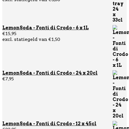
was:
is:
€32,95.
€29,95.
LemonSoda - Fonti di Crodo - 6 x 1L
€
15,95
€
1,50
excl. statiegeld van
LemonSoda - Fonti di Crodo - 24 x 20cl
€
7,95
LemonSoda - Fonti di Crodo - 12 x 45cl