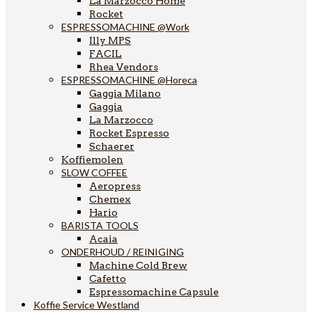
La Marzocco Home
Rocket
ESPRESSOMACHINE @Work
Illy MPS
FACIL
Rhea Vendors
ESPRESSOMACHINE @Horeca
Gaggia Milano
Gaggia
La Marzocco
Rocket Espresso
Schaerer
Koffiemolen
SLOW COFFEE
Aeropress
Chemex
Hario
BARISTA TOOLS
Acaia
ONDERHOUD / REINIGING
Machine Cold Brew
Cafetto
Espressomachine Capsule
Koffie Service Westland