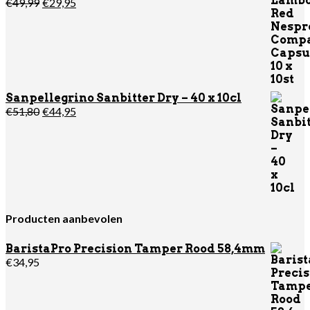
Oorspronkelijke
Huidige
€
49,99
€
29,95
prijs
prijs
was:
is:
€49,99.
€29,95.
Sanpellegrino Sanbitter Dry – 40 x 10cl
Oorspronkelijke
Huidige
€
51,80
€
44,95
prijs
prijs
was:
is:
€51,80.
€44,95.
Producten aanbevolen
BaristaPro Precision Tamper Rood 58,4mm
€
34,95