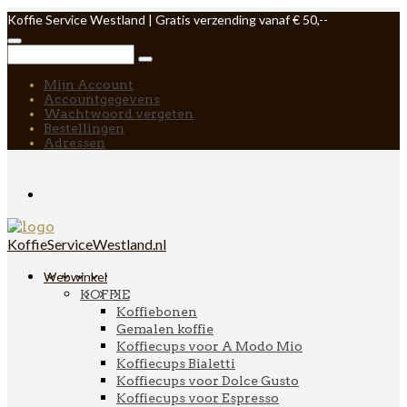
Koffie Service Westland | Gratis verzending vanaf € 50,--
Mijn Account
Accountgegevens
Wachtwoord vergeten
Bestellingen
Adressen
KoffieServiceWestland.nl
Webwinkel
KOFFIE
Koffiebonen
Gemalen koffie
Koffiecups voor A Modo Mio
Koffiecups Bialetti
Koffiecups voor Dolce Gusto
Koffiecups voor Espresso