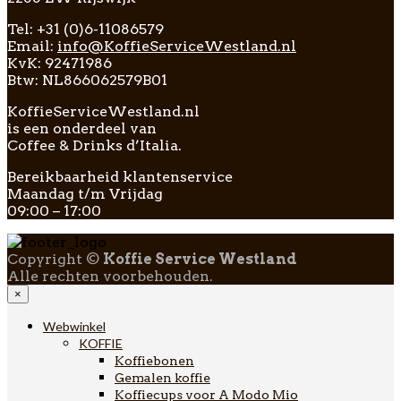
Tel: +31 (0)6-11086579
Email:
info@KoffieServiceWestland.nl
KvK: 92471986
Btw: NL866062579B01
KoffieServiceWestland.nl
is een onderdeel van
Coffee & Drinks d’Italia.
Bereikbaarheid klantenservice
Maandag t/m Vrijdag
09:00 – 17:00
Copyright ©
Koffie Service Westland
Alle rechten voorbehouden.
×
Webwinkel
KOFFIE
Koffiebonen
Gemalen koffie
Koffiecups voor A Modo Mio