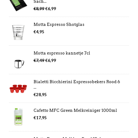
Sach...
Oorspronkelijke
Huidige
€
8,99
€
6,99
prijs
prijs
was:
is:
Motta Espresso Shotglas
€8,99.
€6,99.
€
4,95
Motta espresso kannetje 7cl
Oorspronkelijke
Huidige
€
7,49
€
6,99
prijs
prijs
was:
is:
€7,49.
€6,99.
Bialetti Bicchierini Espressobekers Rood 6
...
€
28,95
Cafetto MFC Green Melkreiniger 1000ml
€
17,95