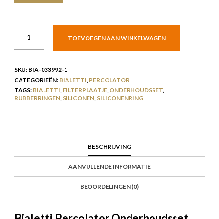
TOEVOEGEN AAN WINKELWAGEN
SKU:
BIA-033992-1
CATEGORIEËN:
BIALETTI
,
PERCOLATOR
TAGS:
BIALETTI
,
FILTERPLAATJE
,
ONDERHOUDSSET
,
RUBBERRINGEN
,
SILICONEN
,
SILICONENRING
BESCHRIJVING
AANVULLENDE INFORMATIE
BEOORDELINGEN (0)
Bialetti Percolator Onderhoudsset