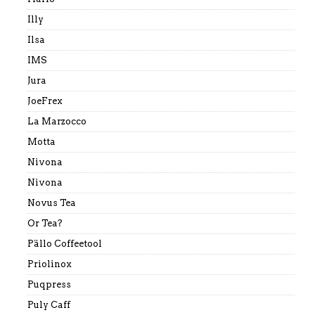
Illy
Ilsa
IMS
Jura
JoeFrex
La Marzocco
Motta
Nivona
Nivona
Novus Tea
Or Tea?
Pällo Coffeetool
Priolinox
Puqpress
Puly Caff