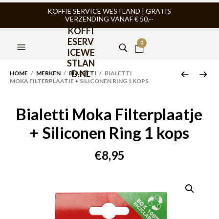
KOFFIE SERVICE WESTLAND | GRATIS
VERZENDING VANAF € 50,--
KOFFI
ESERV
0
ICEWE
STLAN
D.NL
HOME
/
MERKEN
/
BIALETTI
/ BIALETTI
MOKA FILTERPLAATJE + SILICONEN RING 1 KOPS
Bialetti Moka Filterplaatje
+ Siliconen Ring 1 kops
€
8,95