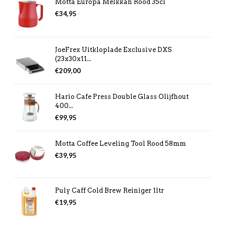
Motta Europa Melkkan Rood 35cl
€
34,95
JoeFrex Uitkloplade Exclusive DXS
(23x30x11...
€
209,00
Hario Cafe Press Double Glass Olijfhout
400...
€
99,95
Motta Coffee Leveling Tool Rood 58mm
€
39,95
Puly Caff Cold Brew Reiniger 1ltr
€
19,95