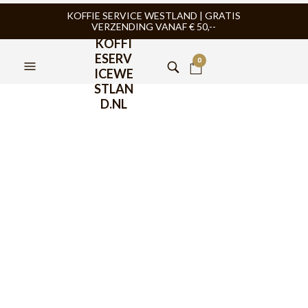
KOFFIE SERVICE WESTLAND | GRATIS
VERZENDING VANAF € 50,--
KOFFI
ESERV
0
ICEWE
STLAN
D.NL
Bialetti Colombia Gemalen
Koffie 200 gram
€
7,99