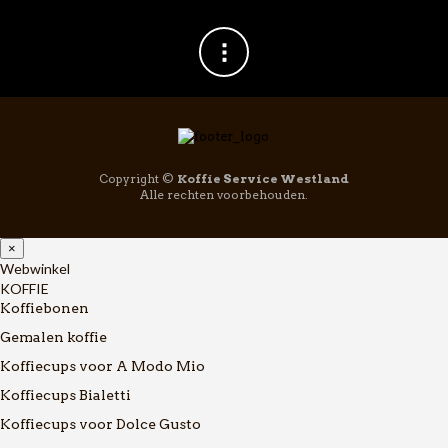
Copyright ©
Koffie Service Westland
Alle rechten voorbehouden.
×
Webwinkel
KOFFIE
Koffiebonen
Gemalen koffie
Koffiecups voor A Modo Mio
Koffiecups Bialetti
Koffiecups voor Dolce Gusto