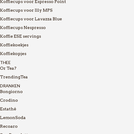
Koffiecups voor Espresso Point
Koffiecups voor Illy MPS
Koffiecups voor Lavazza Blue
Koffiecups Nespresso
Koffie ESE servings
Koffiekoekjes
Koffiekopjes
THEE
Or Tea?
TrendingTea
DRANKEN
Bongiorno
Crodino
Estathé
LemonSoda
Recoaro