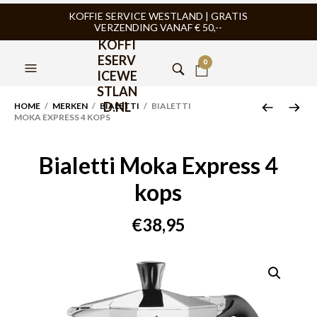
KOFFIE SERVICE WESTLAND | GRATIS
VERZENDING VANAF € 50,--
KOFFI
ESERV
0
ICEWE
STLAN
D.NL
HOME
/
MERKEN
/
BIALETTI
/ BIALETTI
MOKA EXPRESS 4 KOPS
Bialetti Moka Express 4
kops
€
38,95