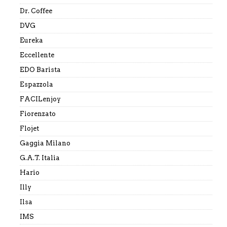
Dr. Coffee
DVG
Eureka
Eccellente
EDO Barista
Espazzola
FACILenjoy
Fiorenzato
Flojet
Gaggia Milano
G.A.T. Italia
Hario
Illy
Ilsa
IMS