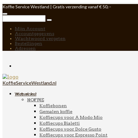
Koffie Service Westland | Gratis verzending vanaf € 50,--
Mijn Account
Accountgegevens
Wachtwoord vergeten
Bestellingen
Adressen
KoffieServiceWestland.nl
Webwinkel
KOFFIE
Koffiebonen
Gemalen koffie
Koffiecups voor A Modo Mio
Koffiecups Bialetti
Koffiecups voor Dolce Gusto
Koffiecups voor Espresso Point