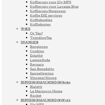
Koffiecups voor Illy MPS
Koffiecups voor Lavazza Blue
Koffiecups Nespresso
Koffie ESE servings
Koffiekoekjes
Koffiekopjes
THEE
Or Tea?
TrendingTea
DRANKEN
Bongiorno
Crodino
Estathé
LemonSoda
Recoaro
San Benedetto
Sanpellegrino
Vincenzi Siroop
ESPRESSOMACHINE @Home
Bialetti
La Marzocco Home
Rocket
ESPRESSOMACHINE @Work
Illy MPS