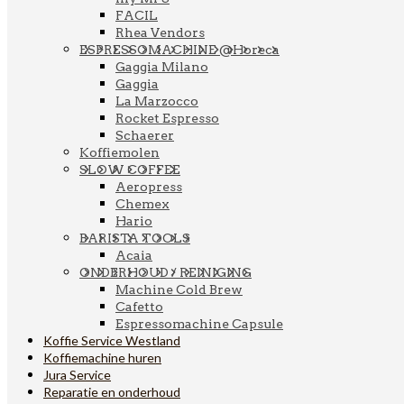
FACIL
Rhea Vendors
ESPRESSOMACHINE @Horeca
Gaggia Milano
Gaggia
La Marzocco
Rocket Espresso
Schaerer
Koffiemolen
SLOW COFFEE
Aeropress
Chemex
Hario
BARISTA TOOLS
Acaia
ONDERHOUD / REINIGING
Machine Cold Brew
Cafetto
Espressomachine Capsule
Koffie Service Westland
Koffiemachine huren
Jura Service
Reparatie en onderhoud