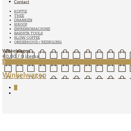
Contact
KOFFIE
THEE
DRANKEN
SIROOP
ESPRESSOMACHINE
BARISTA TOOLS
SLOW COFFEE
ONDERHOUD / REINIGING
Winkelwagen
€
0,00
/ 0 items
0
Winkelwagen
0
Bialetti inductieplaatje Ø13c